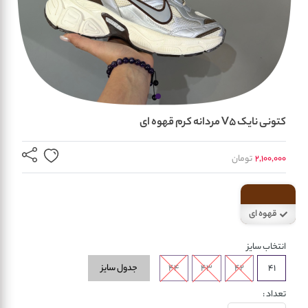
کتونی نایک V5 مردانه کرم قهوه ای
2,100,000
تومان
قهوه ای
انتخاب سایز
جدول سایز
44
43
42
41
تعداد :