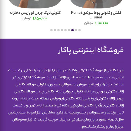
کفش و کتونی پوما سوئدی (Puma
کتونی نایک جردن لو پاریس دخترانه
ک
sued ...
1,950,000
تومان
2,100,000
تومان
فروشگاه اینترنتی پاکار
خرید کتونی
از فروشگاه اینترنتی
پاکار
که در سال 1398 کار خود را مبتنی بر تجربیات
اجرایی مدیران مجموعه با اهداف بلند پروازانه آغاز نمود. فروشگاه اینترنتی پاکار
فعالیت خود را در زمینه ی فروش محصولاتی همچون :
کتونی مردانه
،
کتونی
زنانه
،
کتونی جورابی مردانه
،
کتونی جورابی زنانه
،
کتونی جردن مردانه
،
کتونی
جردن زنانه
،
کتونی زیره ونس زنانه
،
کتونی زیره ونس مردانه
،
بوت مردانه
،
بوت
زنانه
،
کتونی
بزرگ پا
،
کتونی های کپی
،
کلاه کپ
با هدف ارائه برترین و با کیفیت
ترین برندها و محصولات و جلب رضایت حداکثری مشتریان آغاز نموده است .چندین
سال تجربه حضور در بازارهای فیزیکی در زمینه موجب گردیده که نیاز هموطنان
عزیز را بهتر و بیشتر بشناسیم.