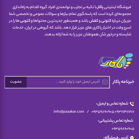
فروشگاه اینترنتی
پاکار
با تکیه بر تجارب و توانمندی افراد گروه اقدام به راه‌اندازی
مجموعه‌ای کرده است که پاسخگوی تمام نیازها و سوالات عمومی و تخصصی شما
عزیزان درباره
کتونی
و
کفش
باشد و همینطور جدیدترین محتواها و
کتونی
ها را در
اسرع وقت در اختیار پاکاری های عزیز قرار دهد. باشد که گروهی در ایران، خدمات
شایسته و درخور شأن هموطنان عزیز را به شما ارائه بدهند.
خبرنامه پاکار
عضویت
شماره تماس و ایمیل:
/
info@paaakar.com
09359890905 09371471217
شماره تماس پشتیبانی:
09359890905
آدرس فروشگاه: