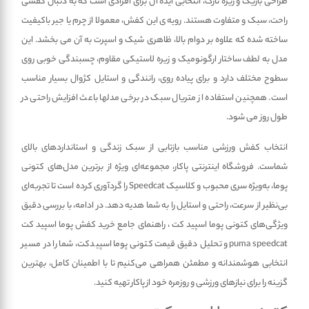
طراحی باریک و زیره نازک، انتخابی ایده آل برای افرادی است که به دنبال کفشی
راحت، سبک و متفاوت هستند. رویه ی این کفش، معمولا از چرم یا جیر باکیفیت
ساخته شده که علاوه بر دوام بالا، ظاهری شیک و اسپرت به آن می بخشد. این
مدل به لطف ساختار ارگونومیک و زیره لاستیکی مقاوم، چسبندگی خوبی روی
سطوح مختلف دارد و برای پیاده روی، رانندگی و استایل کژوال بسیار مناسب
است. همچنین استفاده از متریال سبک در برخی مدلها باعث افزایش راحتی در
طول روز می شود.
انتخاب کفش ورزشی مناسب بازتابی از سبک زندگی و استانداردهای بالای
شماست. فروشگاه اینترنتی پاکار، مجموعه‌ای ویژه از برترین مدل‌های کتونی
پوما، به‌ویژه سری محبوب و کلاسیک Speedcat را گردآوری کرده است تا تجربه‌ای
بی‌نظیر از سرعت، راحتی و استایل را به شما هدیه دهد. در ادامه، با بررسی دقیق
ویژگی‌های کتونی پوما اسپید کت ، راهنمای جامع خرید کفش پوما اسپید کت
puma speedcat و تحلیل دقیق قیمت کتونی پوما اسپیدکت، شما را در مسیر
انتخابی هوشمندانه و مطمئن همراهی می‌کنیم تا با اطمینان کامل، بهترین
گزینه را برای نیازهای ورزشی و روزمره خود از پاکار تهیه کنید.