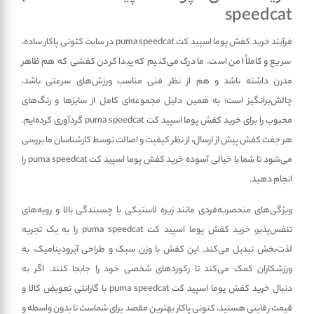
speedcat
فرآیند خرید کفش پوما اسپید کت puma speedcat در سایت کتونی پاکار ساده،
سریع و کاملاً امن است. ما درک می‌کنیم که پیدا کردن کفشی که هم ظاهر
مدرن داشته باشد و هم از نظر فنی مناسب ورزش‌های سرعتی باشد،
چالش‌برانگیز است؛ به همین دلیل مجموعه‌ای کامل از سایزها و رنگ‌های
محبوب را برای خرید کفش پوما اسپید کت puma speedcat گردآوری کرده‌ایم.
هر جفت کفش پیش از ارسال، از نظر کیفیت و اصالت توسط کارشناسان ما بررسی
می‌شود تا شما با خیالی آسوده خرید کفش پوما اسپید کت puma speedcat را
انجام دهید.
ویژگی‌های منحصربه‌فردی مانند زیره لاستیکی با چسبندگی بالا و رویه‌های
تنفس‌پذیر، خرید کفش پوما اسپید کت puma speedcat را به یک تجربه
لذت‌بخش تبدیل می‌کند. این کفش با وزن سبک و طراحی آیرودینامیک، به
ورزشکاران کمک می‌کند تا رکوردهای شخصی خود را جابجا کنند. اگر به
دنبال خرید کفش پوما اسپید کت puma speedcat با گارانتی تعویض کالا و
قیمت رقابتی هستید، کتونی پاکار بهترین مقصد برای شماست تا بدون واسطه و