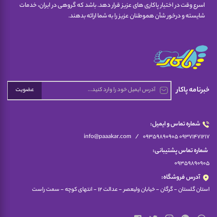
اسرع وقت در اختیار پاکاری های عزیز قرار دهد. باشد که گروهی در ایران، خدمات
شایسته و درخور شأن هموطنان عزیز را به شما ارائه بدهند.
خبرنامه پاکار
عضویت
شماره تماس و ایمیل:
/
info@paaakar.com
09359890905 09371471217
شماره تماس پشتیبانی:
09359890905
آدرس فروشگاه:
استان گلستان - گرگان - خیابان ولیعصر - عدالت 12 - انتهای کوچه - سمت راست