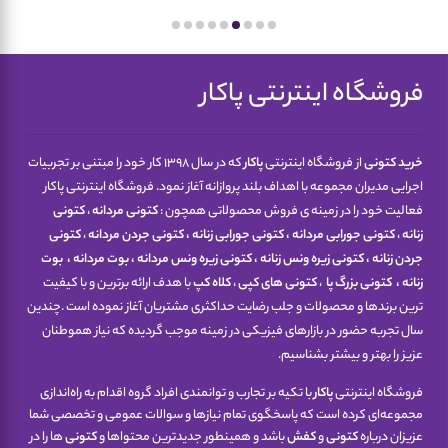
فروشگاه اینترنتی پاکار
خرید کتونی
از فروشگاه اینترنتی
پاکار
که در سال 1398 کار خود را مبتنی بر تجربیات
اجرایی مدیران مجموعه با اهداف بلند پروازانه آغاز نمود. فروشگاه اینترنتی پاکار
فعالیت خود را در زمینه ی فروش محصولاتی همچون :
کتونی مردانه
،
کتونی
زنانه
،
کتونی جورابی مردانه
،
کتونی جورابی زنانه
،
کتونی جردن مردانه
،
کتونی
جردن زنانه
،
کتونی زیره ونس زنانه
،
کتونی زیره ونس مردانه
،
بوت مردانه
،
بوت
زنانه
،
کتونی
بزرگ پا
،
کتونی های کپی
،
کلاه کپ
با هدف ارائه برترین و با کیفیت
ترین برندها و محصولات و جلب رضایت حداکثری مشتریان آغاز نموده است .چندین
سال تجربه حضور در بازارهای فیزیکی در زمینه موجب گردیده که نیاز هموطنان
عزیز را بهتر و بیشتر بشناسیم.
فروشگاه اینترنتی
پاکار
با تکیه بر تجارب و توانمندی افراد گروه اقدام به راه‌اندازی
مجموعه‌ای کرده است که پاسخگوی تمام نیازها و سوالات عمومی و تخصصی شما
عزیزان درباره
کتونی
و
کفش
باشد و همینطور جدیدترین محتواها و
کتونی
ها را در