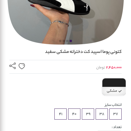
کتونی پوما اسپید کت دخترانه مشکی سفید
2,450,000
تومان
مشکی
سفید
انتخاب سایز
41
40
39
38
37
تعداد :