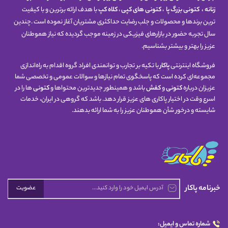
زنانه
،
کتونی
بزرگ پا
،
کتونی های کپی
،
کلاه کپ
با هدف ارائه برترین و با کیفیت
ترین برندها و محصولات و جلب رضایت حداکثری مشتریان آغاز نموده است .چندین
سال تجربه حضور در بازارهای فیزیکی در زمینه موجب گردیده که نیاز هموطنان
عزیز را بهتر و بیشتر بشناسیم.
فروشگاه اینترنتی
پاکار
با تکیه بر تجارب و توانمندی افراد گروه اقدام به راه‌اندازی
مجموعه‌ای کرده است که پاسخگوی تمام نیازها و سوالات عمومی و تخصصی شما
عزیزان درباره
کتونی
و
کفش
باشد و همینطور جدیدترین محتواها و
کتونی
ها را در
اسرع وقت در اختیار پاکاری های عزیز قرار دهد. باشد که گروهی در ایران، خدمات
شایسته و درخور شأن هموطنان عزیز را به شما ارائه بدهند.
خبرنامه پاکار
عضویت
شماره تماس و ایمیل: