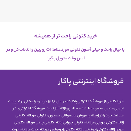
خرید کتونی راحت تر از همیشه
با خیال راحت و خیلی آسون کتونی مورد علاقه ات رو ببین و انتخاب کن و در
اسرع
وقت تحویل بگیر !
فروشگاه اینترنتی پاکار
خرید کتونی
از فروشگاه اینترنتی
پاکار
که در سال 1398 کار خود را مبتنی بر تجربیات
اجرایی مدیران مجموعه با اهداف بلند پروازانه آغاز نمود. فروشگاه اینترنتی پاکار
فعالیت خود را در زمینه ی فروش محصولاتی همچون :
کتونی مردانه
،
کتونی
زنانه
،
کتونی جورابی مردانه
،
کتونی جورابی زنانه
،
کتونی جردن مردانه
،
کتونی
جردن زنانه
،
کتونی زیره ونس زنانه
،
کتونی زیره ونس مردانه
،
بوت مردانه
،
بوت