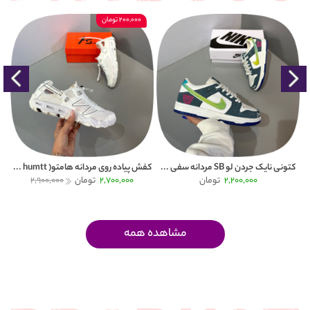
200,000 تومان
کتونی نایک جردن لو SB مردانه سفی ...
کفش پیاده روی مردانه هامتو( humtt ...
کتون
2,200,000
تومان
2,700,000
تومان
2,900,000
مشاهده همه