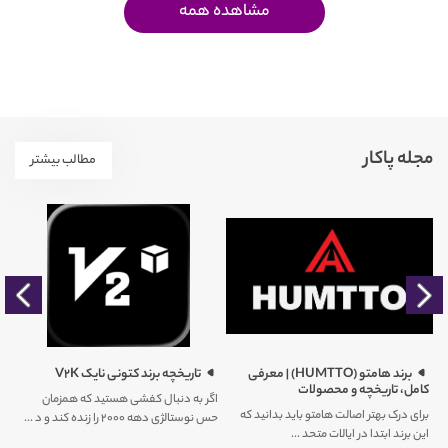
مشاهده همه
مجله پاکار
مطالب بیشتر
را
برند هامتو (HUMTTO) | معرفی
تاریخچه برند کتونی نایک V2K
کامل، تاریخچه و محصولات
اگر به دنبال کفشی هستید که همزمان
برای درک بهتر اصالت هامتو باید بدانید که
حس نوستالژی دهه ۲۰۰۰ را زنده کند و د ...
کم
این برند ابتدا در ایالات متحد ...
ور