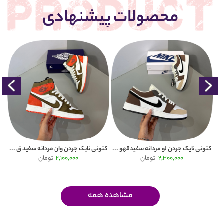
محصولات پیشنهادی
Puma
کتونی نایک جردن لو مردانه سفیدقهو ...
کتونی نایک جردن وان مردانه سفید ق ...
2,300,000
تومان
2,100,000
تومان
مشاهده همه