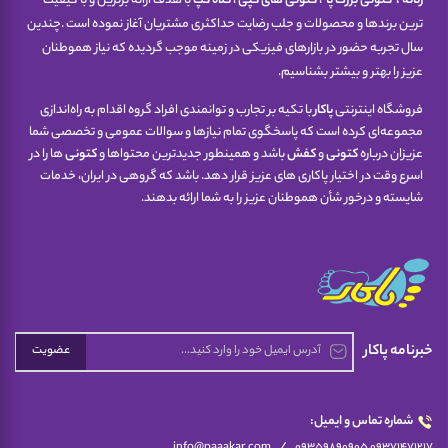
زنانه
،
کتونی
بزرگ پا
،
کتونی های کپی
،
کلاه کپ
با هدف ارائه برترین و با کیفیت
ترین برندها و محصولات و جلب رضایت حداکثری مشتریان آغاز نموده است .چندین
سال تجربه حضور در بازارهای فیزیکی در زمینه موجب گردیده که نیاز هموطنان
عزیز را بهتر و بیشتر بشناسیم.
فروشگاه اینترنتی
پاکار
با تکیه بر تجارب و توانمندی افراد گروه اقدام به راه‌اندازی
مجموعه‌ای کرده است که پاسخگوی تمام نیازها و سوالات عمومی و تخصصی شما
عزیزان درباره
کتونی
و
کفش
باشد و همینطور جدیدترین محتواها و
کتونی
ها را در
اسرع وقت در اختیار پاکاری های عزیز قرار دهد. باشد که گروهی در ایران، خدمات
شایسته و درخور شأن هموطنان عزیز را به شما ارائه بدهند.
خبرنامه پاکار
عضویت
شماره تماس و ایمیل:
/
info@paaakar.com
09359890905 09371471217