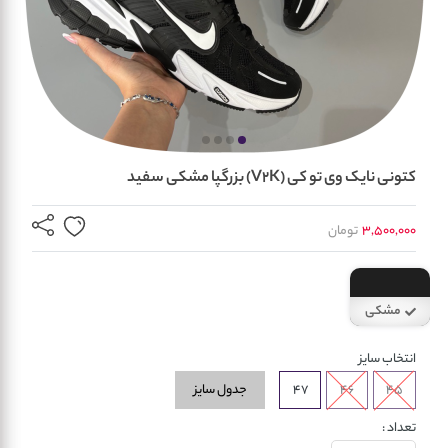
کتونی نایک وی تو کی (V2K) بزرگپا مشکی سفید
3,500,000
تومان
مشکی
سفید
انتخاب سایز
جدول سایز
47
46
45
تعداد :