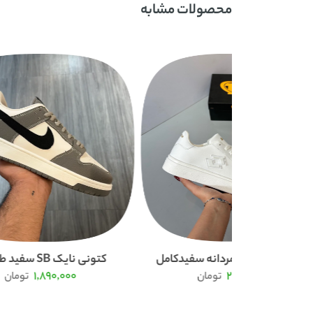
محصولات مشابه
نه سفیدکامل
کتونی نایک SB سفید طوسی
کتونی ونس 
1,890,000
ومان
تومان