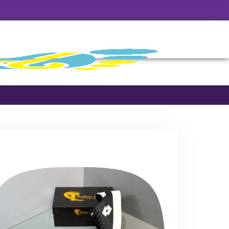
خرید کفش
کتونی مردانه
کفش نایک
کفش آدیداس
نایک ایر جردن
کتونی