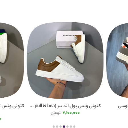
پول اند بیر (pull & bea ...
کتونی ونس WARRIOR 
...
2,100,000
تومان
2,650,000
تومان