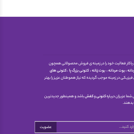
 اینترنتی پاکار فعالیت خود را در زمینه ی فروش محصولاتی همچون
انه
،
بوت مردانه
،
بوت زنانه
،
کتونی
بزرگ پا
،
کتونی های
فیزیکی در زمینه موجب گردیده که نیاز هموطنان عزیز را بهتر
شما عزیزان درباره
کتونی
و
کفش
باشد و همینطور جدیدترین
 بدهند.
عضویت