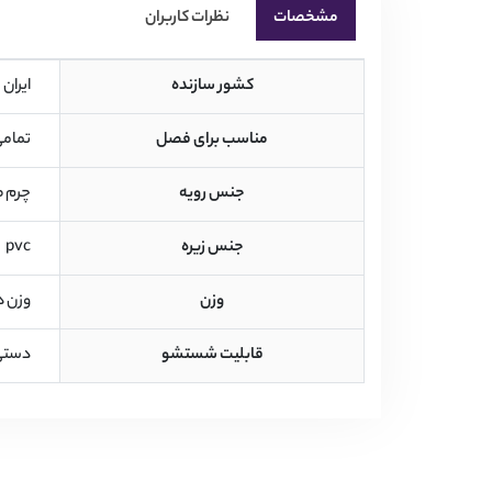
مشخصات
نظرات کاربران
کشور سازنده
 ایران 
مناسب برای فصل
 تمامی فصول  
جنس رویه
 چرم صنعتی 
جنس زیره
 pvc 
وزن
 وزن هر لنگ 310 گرم است. 
قابلیت شستشو
 دستی 