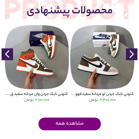
محصولات پیشنهادی
Puma
کتونی نایک جردن لو مردانه سفیدقهو ...
کتونی نایک جردن وان مردانه سفید ق ...
2,300,000
تومان
2,100,000
تومان
مشاهده همه