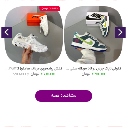
200,000 تومان
کتونی نایک جردن لو SB مردانه سفی ...
کفش پیاده روی مردانه هامتو( humtt ...
کتون
2,200,000
تومان
2,700,000
تومان
2,900,000
مشاهده همه