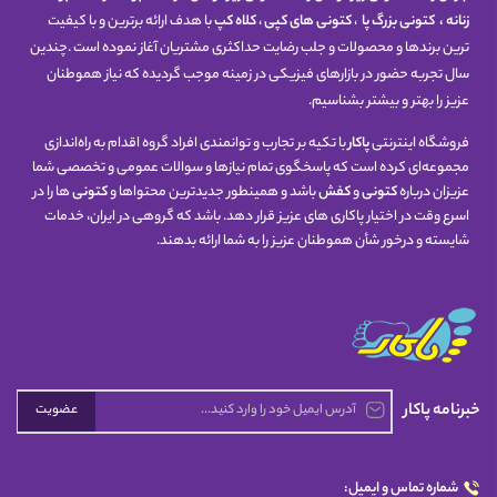
زنانه
،
کتونی
بزرگ پا
،
کتونی های کپی
،
کلاه کپ
با هدف ارائه برترین و با کیفیت
ترین برندها و محصولات و جلب رضایت حداکثری مشتریان آغاز نموده است .چندین
سال تجربه حضور در بازارهای فیزیکی در زمینه موجب گردیده که نیاز هموطنان
عزیز را بهتر و بیشتر بشناسیم.
فروشگاه اینترنتی
پاکار
با تکیه بر تجارب و توانمندی افراد گروه اقدام به راه‌اندازی
مجموعه‌ای کرده است که پاسخگوی تمام نیازها و سوالات عمومی و تخصصی شما
عزیزان درباره
کتونی
و
کفش
باشد و همینطور جدیدترین محتواها و
کتونی
ها را در
اسرع وقت در اختیار پاکاری های عزیز قرار دهد. باشد که گروهی در ایران، خدمات
شایسته و درخور شأن هموطنان عزیز را به شما ارائه بدهند.
خبرنامه پاکار
عضویت
شماره تماس و ایمیل: