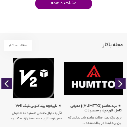
مشاهده همه
مجله پاکار
مطالب بیشتر
را
برند هامتو (HUMTTO) | معرفی
تاریخچه برند کتونی نایک V2K
کامل، تاریخچه و محصولات
اگر به دنبال کفشی هستید که همزمان
برای درک بهتر اصالت هامتو باید بدانید که
حس نوستالژی دهه ۲۰۰۰ را زنده کند و د ...
کم
این برند ابتدا در ایالات متحد ...
ور