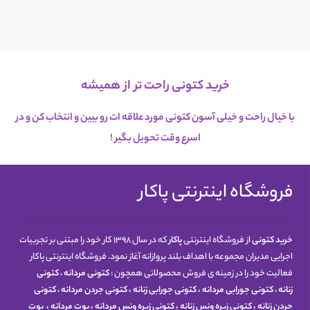
خرید کتونی راحت تر از همیشه
با خیال راحت و خیلی آسون کتونی مورد علاقه ات رو ببین و انتخاب کن و در
اسرع
وقت تحویل بگیر !
فروشگاه اینترنتی پاکار
خرید کتونی
از فروشگاه اینترنتی
پاکار
که در سال 1398 کار خود را مبتنی بر تجربیات
اجرایی مدیران مجموعه با اهداف بلند پروازانه آغاز نمود. فروشگاه اینترنتی پاکار
فعالیت خود را در زمینه ی فروش محصولاتی همچون :
کتونی مردانه
،
کتونی
زنانه
،
کتونی جورابی مردانه
،
کتونی جورابی زنانه
،
کتونی جردن مردانه
،
کتونی
جردن زنانه
،
کتونی زیره ونس زنانه
،
کتونی زیره ونس مردانه
،
بوت مردانه
،
بوت