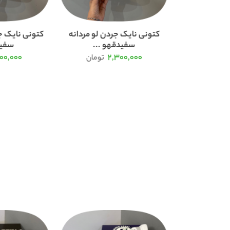
پوما سوئدی
کتونی نایک جردن لو مردانه
کتونی نایک ج
سفیدقهو ...
سفید
100,000
2,300,000
تومان
تومان