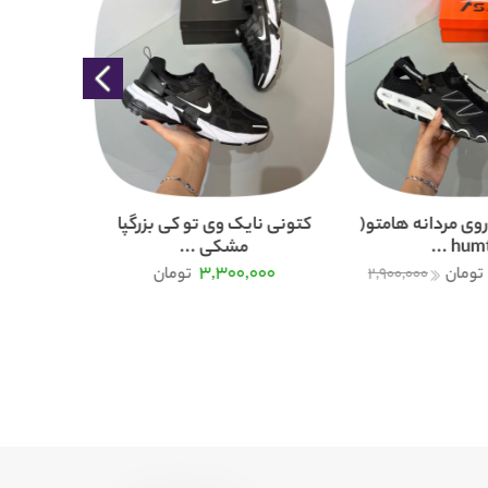
وی مردانه هامتو(
کتونی نایک وی تو کی بزرگپا
humtt 
مشکی ...
000
3,300,000
تومان
2,900,000
تومان