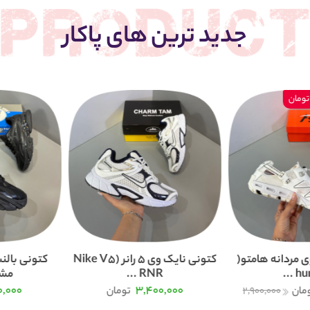
جدید ترین های پاکار
 مردانه هامتو(
کتونی نایک وی 5 رانر (Nike V5
humt
RNR ...
مشک
0,000
3,400,000
مان
2,900,000
تومان