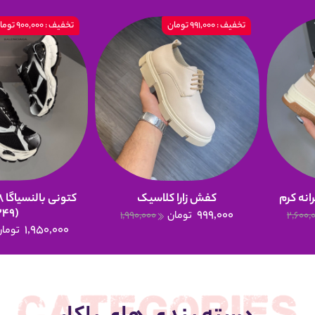
تخفیف : 991,000 تومان
تخفیف : 900,000 تومان
انه کرم
کفش زارا کلاسیک
(249)
999,000
2,600,
تومان
1,990,000
1,950,000
تومان