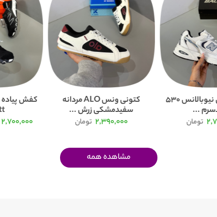
کفش و کتونی نیوبالانس 530
کتونی ونس ALO مردانه
کفش پیاده ر
رم ...
سفیدمشکی زرش ...
...
2,700,000
2,390,000
2,
تومان
تومان
مشاهده همه