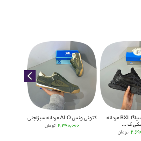
کتونی بالنسیاگا BXL مردانه
کتونی ونس ALO مردانه سبزلجنی
ی ک ...
2,390,000
تومان
000
2,69
تومان