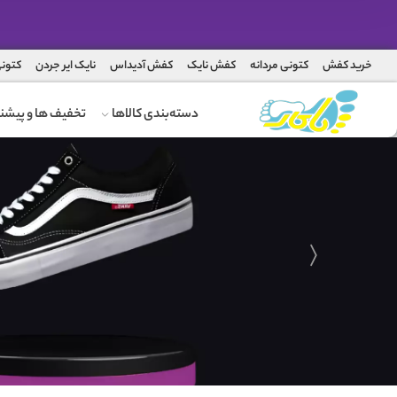
خرید کفش
کتونی مردانه
کفش نایک
کفش آدیداس
نایک ایر جردن
کتونی
دسته‌بندی کالاها
تخفیف ها و پیشنه