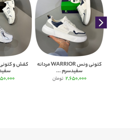
کتونی نیوبالانس 530 دخترانه
کتونی ونس WARRIOR مردانه
...
سفیدسرم ...
سفیدس
750,000
2,650,000
2
تومان
تومان