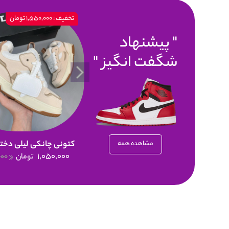
تخفیف : 1,550,000 تومان
پیشنهاد
شگفت انگیز
کتونی چانکی لیلی دختر
مشاهده همه
1,050,000
تومان
000