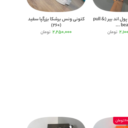
کتونی ونس پول اند بیر (pull &
کتونی ونس برشکا بزرگپا سفید
(260)
bea ..
000
2,250,000
2,10
تومان
تومان