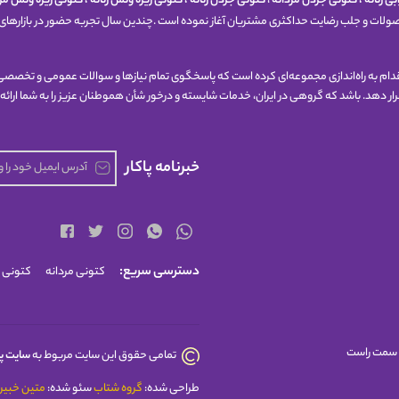
ی زنانه
،
کتونی جردن مردانه
،
کتونی جردن زنانه
،
کتونی زیره ونس زنانه
،
کتونی زیره ونس مرد
حصولات و جلب رضایت حداکثری مشتریان آغاز نموده است .چندین سال تجربه حضور در بازارهای 
 اقدام به راه‌اندازی مجموعه‌ای کرده است که پاسخگوی تمام نیازها و سوالات عمومی و تخصصی 
 قرار دهد. باشد که گروهی در ایران، خدمات شایسته و درخور شأن هموطنان عزیز را به شما ارائه
خبرنامه پاکار
دسترسی سریع:
کتونی مردانه
کتونی ز
تمامی حقوق این سایت مربوط به
سایت پا
طراحی شده:
گروه شتاب
سئو شده:
متین خبیر