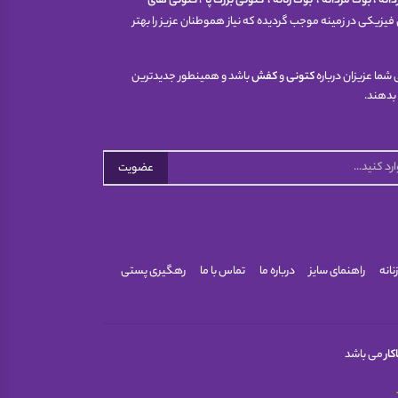
انه
،
بوت مردانه
،
بوت زنانه
،
کتونی
بزرگ پا
،
کتونی های
فیزیکی در زمینه موجب گردیده که نیاز هموطنان عزیز را بهتر
شما عزیزان درباره
کتونی
و
کفش
باشد و همینطور جدیدترین
 بدهند.
عضویت
نانه
راهنمای سایز
درباره ما
تماس با ما
رهگیری پستی
کار
می باشد