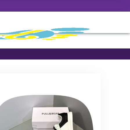
خرید کفش
کتونی مردانه
کفش نایک
کفش آدیداس
نایک ایر جردن
کتونی