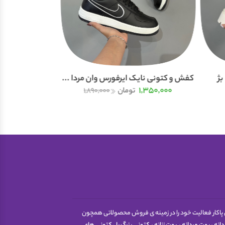
بژ
کفش و کتونی نایک ایرفورس وان مردا ...
کتونی ریکاوری نایک مای
0,000
1,350,000
تومان
1,890,000
 اینترنتی پاکار فعالیت خود را در زمینه ی فروش محصولاتی همچون