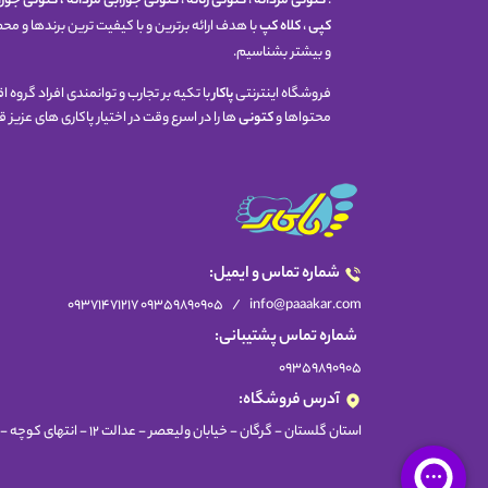
:
کتونی مردانه
،
کتونی زنانه
،
کتونی جورابی مردانه
،
کتونی جوراب
کپی
،
کلاه کپ
با هدف ارائه برترین و با کیفیت ترین برندها و م
و بیشتر بشناسیم.
فروشگاه اینترنتی
پاکار
با تکیه بر تجارب و توانمندی افراد گروه
محتواها و
کتونی
ها را در اسرع وقت در اختیار پاکاری های عزیز
شماره تماس و ایمیل:
09359890905 09371471217
/
info@paaakar.com
شماره تماس پشتیبانی:
09359890905
آدرس فروشگاه:
استان گلستان - گرگان - خیابان ولیعصر - عدالت 12 - انتهای کوچه - سمت راست