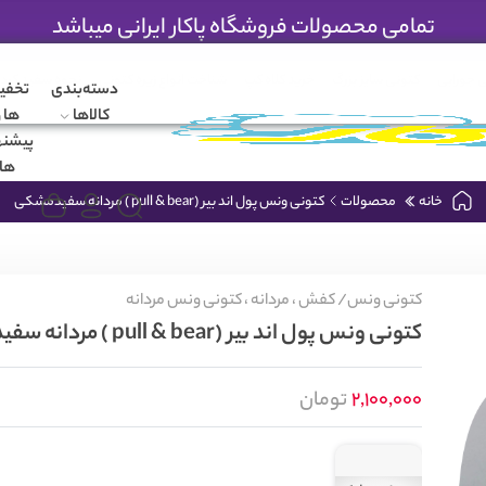
تمامی محصولات فروشگاه پاکار ایرانی میباشد
 جورابی
کتونی سایز بزرگ
خرید کلاه کپ
شناخت انواع زیره کتونی
نحوه سفید کرد
دسته‌بندی
تخفی
کالاها
ها و
پیشنه
ها
خانه
محصولات
کتونی ونس پول اند بیر (pull & bear ) مردانه سفیدمشکی
کتونی ونس/
کفش ،
مردانه ،
کتونی ونس مردانه
کتونی ونس پول اند بیر (pull & bear ) مردانه سفیدمشکی
2,100,000
تومان