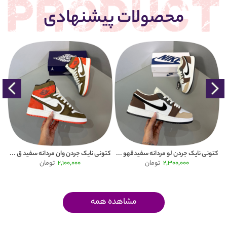
محصولات پیشنهادی
Puma
کتونی نایک جردن لو مردانه سفیدقهو ...
کتونی نایک جردن وان مردانه سفید ق ...
2,300,000
تومان
2,100,000
تومان
مشاهده همه