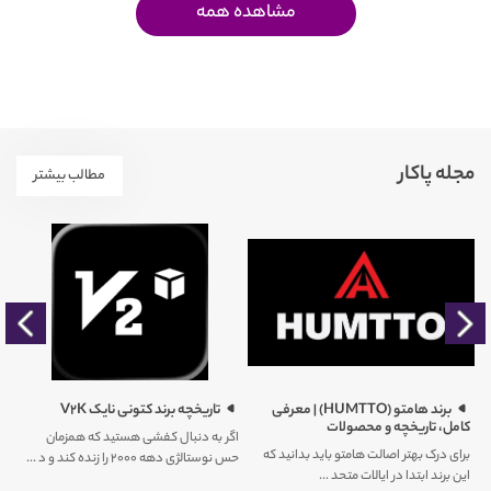
مشاهده همه
مجله پاکار
مطالب بیشتر
را
برند هامتو (HUMTTO) | معرفی
تاریخچه برند کتونی نایک V2K
کامل، تاریخچه و محصولات
اگر به دنبال کفشی هستید که همزمان
برای درک بهتر اصالت هامتو باید بدانید که
حس نوستالژی دهه ۲۰۰۰ را زنده کند و د ...
کم
این برند ابتدا در ایالات متحد ...
ور