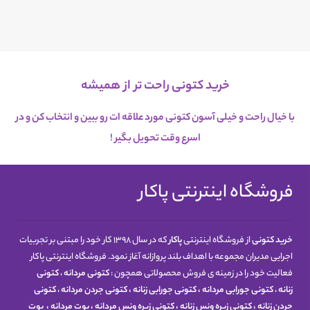
خرید کتونی راحت تر از همیشه
با خیال راحت و خیلی آسون کتونی مورد علاقه ات رو ببین و انتخاب کن و در
اسرع
وقت تحویل بگیر !
فروشگاه اینترنتی پاکار
خرید کتونی
از فروشگاه اینترنتی
پاکار
که در سال 1398 کار خود را مبتنی بر تجربیات
اجرایی مدیران مجموعه با اهداف بلند پروازانه آغاز نمود. فروشگاه اینترنتی پاکار
فعالیت خود را در زمینه ی فروش محصولاتی همچون :
کتونی مردانه
،
کتونی
زنانه
،
کتونی جورابی مردانه
،
کتونی جورابی زنانه
،
کتونی جردن مردانه
،
کتونی
جردن زنانه
،
کتونی زیره ونس زنانه
،
کتونی زیره ونس مردانه
،
بوت مردانه
،
بوت