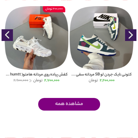
200,000 تومان
کتونی نایک جردن لو SB مردانه سفی ...
کفش پیاده روی مردانه هامتو( humtt ...
کتون
2,200,000
تومان
2,700,000
تومان
2,900,000
مشاهده همه