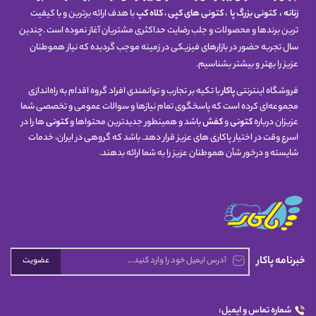
زنانه
،
کتونی
بزرگ پا
،
کتونی های کپی
،
کلاه کپ
با هدف ارائه برترین و با کیفیت
ترین برندها و محصولات و جلب رضایت حداکثری مشتریان آغاز نموده است .چندین
سال تجربه حضور در بازارهای فیزیکی در زمینه موجب گردیده که نیاز هموطنان
عزیز را بهتر و بیشتر بشناسیم.
فروشگاه اینترنتی
پاکار
با تکیه بر تجارب و توانمندی افراد گروه اقدام به راه‌اندازی
مجموعه‌ای کرده است که پاسخگوی تمام نیازها و سوالات عمومی و تخصصی شما
عزیزان درباره
کتونی
و
کفش
باشد و همینطور جدیدترین محتواها و
کتونی
ها را در
اسرع وقت در اختیار پاکاری های عزیز قرار دهد. باشد که گروهی در ایران، خدمات
شایسته و درخور شأن هموطنان عزیز را به شما ارائه بدهند.
خبرنامه پاکار
عضویت
شماره تماس و ایمیل: