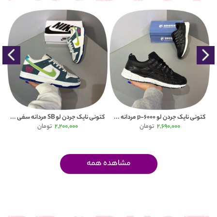
200,000 تومان
کتونی نایک جردن لو SB مردانه سفی ...
کفش پیاده روی مردانه هامتو( humtt ...
کتو
2,200,000
تومان
2,700,000
تومان
2,900,000
مشاهده همه