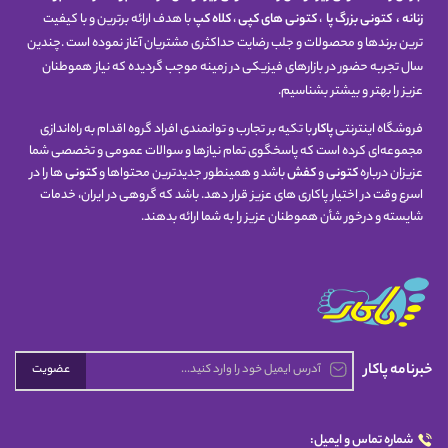
زنانه
،
کتونی
بزرگ پا
،
کتونی های کپی
،
کلاه کپ
با هدف ارائه برترین و با کیفیت
ترین برندها و محصولات و جلب رضایت حداکثری مشتریان آغاز نموده است .چندین
سال تجربه حضور در بازارهای فیزیکی در زمینه موجب گردیده که نیاز هموطنان
عزیز را بهتر و بیشتر بشناسیم.
فروشگاه اینترنتی
پاکار
با تکیه بر تجارب و توانمندی افراد گروه اقدام به راه‌اندازی
مجموعه‌ای کرده است که پاسخگوی تمام نیازها و سوالات عمومی و تخصصی شما
عزیزان درباره
کتونی
و
کفش
باشد و همینطور جدیدترین محتواها و
کتونی
ها را در
اسرع وقت در اختیار پاکاری های عزیز قرار دهد. باشد که گروهی در ایران، خدمات
شایسته و درخور شأن هموطنان عزیز را به شما ارائه بدهند.
خبرنامه پاکار
عضویت
شماره تماس و ایمیل: