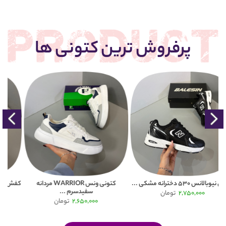
پرفروش ترین کتونی ها
کتونی ونس WARRIOR مردانه
کفش و کتونی نیوبالانس 530 سفیدسرم
سفیدسرم ...
...
2,650,000
تومان
2,750,000
تومان