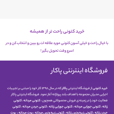
خرید کتونی راحت تر از همیشه
با خیال راحت و خیلی آسون کتونی مورد علاقه ات رو ببین و انتخاب کن و در
اسرع
وقت تحویل بگیر !
فروشگاه اینترنتی پاکار
خرید کتونی
از فروشگاه اینترنتی
پاکار
که در سال 1398 کار خود را مبتنی بر تجربیات
اجرایی مدیران مجموعه با اهداف بلند پروازانه آغاز نمود. فروشگاه اینترنتی پاکار
فعالیت خود را در زمینه ی فروش محصولاتی همچون :
کتونی مردانه
،
کتونی
زنانه
،
کتونی جورابی مردانه
،
کتونی جورابی زنانه
،
کتونی جردن مردانه
،
کتونی
جردن زنانه
،
کتونی زیره ونس زنانه
،
کتونی زیره ونس مردانه
،
بوت مردانه
،
بوت