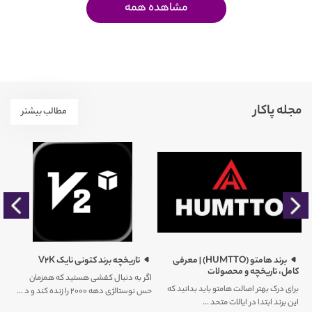
مشاهده همه
مجله پاکار
مطالب بیشتر
را
برند هامتو (HUMTTO) | معرفی
تاریخچه برند کتونی نایک V2K
کامل، تاریخچه و محصولات
اگر به دنبال کفشی هستید که همزمان
برای درک بهتر اصالت هامتو باید بدانید که
حس نوستالژی دهه ۲۰۰۰ را زنده کند و د ...
کم
این برند ابتدا در ایالات متحد ...
ور