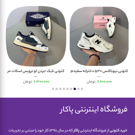
کتونی نیوبالانس 530 دخترانه سفیدم
کتونی نایک جردن لو ترویس اسکات مر
کت
...
...
2,600,000
تومان
2,300,000
تومان
فروشگاه اینترنتی پاکار
خرید کتونی
از فروشگاه اینترنتی
پاکار
که در سال 1398 کار خود را مبتنی بر تجربیات