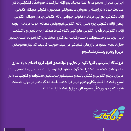
اجرایی مدیران مجموعه با اهداف بلند پروازانه آغاز نمود. فروشگاه اینترنتی پاکار
فعالیت خود را در زمینه ی فروش محصولاتی همچون :
کتونی مردانه
،
کتونی
زنانه
،
کتونی جورابی مردانه
،
کتونی جورابی زنانه
،
کتونی جردن مردانه
،
کتونی
جردن زنانه
،
کتونی زیره ونس زنانه
،
کتونی زیره ونس مردانه
،
بوت مردانه
،
بوت
زنانه
،
کتونی
بزرگ پا
،
کتونی های کپی
،
کلاه کپ
با هدف ارائه برترین و با کیفیت
ترین برندها و محصولات و جلب رضایت حداکثری مشتریان آغاز نموده است .چندین
سال تجربه حضور در بازارهای فیزیکی در زمینه موجب گردیده که نیاز هموطنان
عزیز را بهتر و بیشتر بشناسیم.
فروشگاه اینترنتی
پاکار
با تکیه بر تجارب و توانمندی افراد گروه اقدام به راه‌اندازی
مجموعه‌ای کرده است که پاسخگوی تمام نیازها و سوالات عمومی و تخصصی شما
عزیزان درباره
کتونی
و
کفش
باشد و همینطور جدیدترین محتواها و
کتونی
ها را در
اسرع وقت در اختیار پاکاری های عزیز قرار دهد. باشد که گروهی در ایران، خدمات
شایسته و درخور شأن هموطنان عزیز را به شما ارائه بدهند.