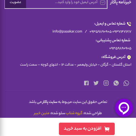
خبرنامه پاکار
عضویت
شماره تماس و ایمیل:
/
info@paaakar.com
09359890905 09371471217
شماره تماس پشتیبانی:
09359890905
آدرس فروشگاه:
استان گلستان - گرگان - خیابان ولیعصر - عدالت 12 - انتهای کوچه - سمت راست
تمامی حقوق این سایت مربوط به
سایت پاکار
می باشد
طراحی شده:
گروه شتاب
سئو شده:
متین خبیر
افزودن به سبد خرید