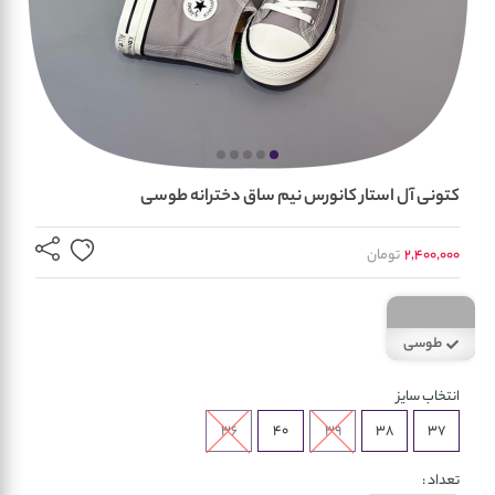
کتونی آل استار کانورس نیم ساق دخترانه طوسی
2,400,000
تومان
طوسی
انتخاب سایز
36
40
39
38
37
تعداد :