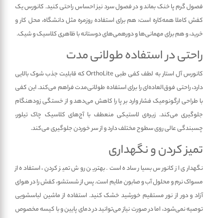
فصول گرم پا خنک بماند و در فصول سرد نیز احساس راحتی کنید. کانورس یک
کفش کاملا همه‌کاره است: هم برای استفاده روزمره مثل دانشگاه، محل کار و
خرید، و هم برای مهمانی‌ها و دورهمی‌های دوستانه با ظاهری کلاسیک و شیک.
راحتی در استفاده طولانی مدت
کانورس آل استار به لطف کفی طبی OrthoLite که قابلیت جذب شوک بالایی
دارد، راحتی فوق‌العاده‌ای را برای استفاده طولانی‌مدت فراهم می‌کند. این کفی
با طراحی ارگونومیک فشار وارد بر پا را کاهش می‌دهد و از خستگی زودهنگام
جلوگیری می‌کند. زیره‌ی لاستیکی منعطف با آج‌های کلاسیک چاک تیلور،
چسبندگی عالی روی سطوح مختلف دارد و از سر خوردن جلوگیری می‌کند.
تمیز کردن و نگهداری
نگهداری از کانورس بسیار ساده است. بهترین روش تمیز کردن، استفاده از
مسواک نرم و محلول آب و صابون ملایم است. پس از شستشو، کفش را در هوای
آزاد و دور از نور مستقیم خورشید خشک کنید. استفاده از ماشین لباسشویی
توصیه نمی‌شود، اما در صورت نیاز می‌توانید در دمای پایین و با کیسه مخصوص