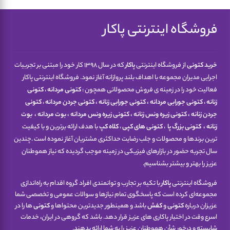
فروشگاه اینترنتی پاکار
خرید کتونی
از فروشگاه اینترنتی
پاکار
که در سال 1398 کار خود را مبتنی بر تجربیات
اجرایی مدیران مجموعه با اهداف بلند پروازانه آغاز نمود. فروشگاه اینترنتی پاکار
فعالیت خود را در زمینه ی فروش محصولاتی همچون :
کتونی مردانه
،
کتونی
زنانه
،
کتونی جورابی مردانه
،
کتونی جورابی زنانه
،
کتونی جردن مردانه
،
کتونی
جردن زنانه
،
کتونی زیره ونس زنانه
،
کتونی زیره ونس مردانه
،
بوت مردانه
،
بوت
زنانه
،
کتونی
بزرگ پا
،
کتونی های کپی
،
کلاه کپ
با هدف ارائه برترین و با کیفیت
ترین برندها و محصولات و جلب رضایت حداکثری مشتریان آغاز نموده است .چندین
سال تجربه حضور در بازارهای فیزیکی در زمینه موجب گردیده که نیاز هموطنان
عزیز را بهتر و بیشتر بشناسیم.
فروشگاه اینترنتی
پاکار
با تکیه بر تجارب و توانمندی افراد گروه اقدام به راه‌اندازی
مجموعه‌ای کرده است که پاسخگوی تمام نیازها و سوالات عمومی و تخصصی شما
عزیزان درباره
کتونی
و
کفش
باشد و همینطور جدیدترین محتواها و
کتونی
ها را در
اسرع وقت در اختیار پاکاری های عزیز قرار دهد. باشد که گروهی در ایران، خدمات
شایسته و درخور شأن هموطنان عزیز را به شما ارائه بدهند.