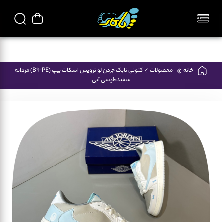
تمامی محصولات فروشگاه پاکار ایرانی میباشد
خانه
محصولات
کتونی نایک جردن لو ترویس اسکات بیپ (B✨️PE) مردانه
سفیدطوسی آبی