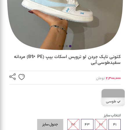
کتونی نایک جردن لو ترویس اسکات بیپ (B✨️PE) مردانه
سفیدطوسی آبی
2,300,000
تومان
طوسی
انتخاب سایز
جدول سایز
44
43
42
41