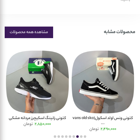
محصولات مشابه
مشاهده همه محصولات
یدس
کتونی ونس اولد اسکول(vans old sko
کتونی رانینگ اسکیچرز مردانه مشکی
کتو
...
2,850,000
تومان
2,490,000
تومان