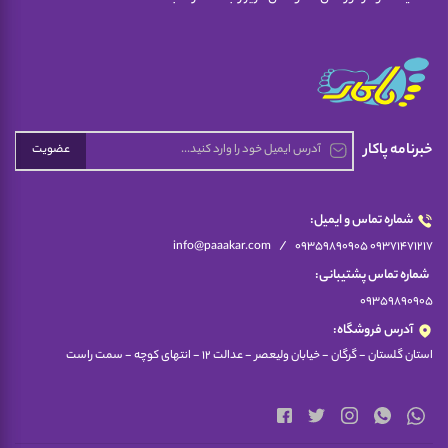
خبرنامه پاکار
عضویت
شماره تماس و ایمیل:
/
info@paaakar.com
09359890905 09371471217
شماره تماس پشتیبانی:
09359890905
آدرس فروشگاه:
استان گلستان - گرگان - خیابان ولیعصر - عدالت 12 - انتهای کوچه - سمت راست