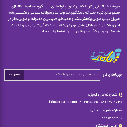
فروشگاه اینترنتی
پاکار
با تکیه بر تجارب و توانمندی افراد گروه اقدام به راه‌اندازی
مجموعه‌ای کرده است که پاسخگوی تمام نیازها و سوالات عمومی و تخصصی شما
عزیزان درباره
کتونی
و
کفش
باشد و همینطور جدیدترین محتواها و
کتونی
ها را در
اسرع وقت در اختیار پاکاری های عزیز قرار دهد. باشد که گروهی در ایران، خدمات
شایسته و درخور شأن هموطنان عزیز را به شما ارائه بدهند.
خبرنامه پاکار
عضویت
شماره تماس و ایمیل:
/
info@paaakar.com
09359890905 09371471217
شماره تماس پشتیبانی:
09359890905
آدرس فروشگاه: