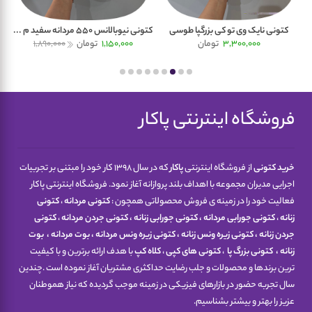
کتونی نایک وی تو کی بزرگپا طوسی
کتونی نیوبالانس 550 مردانه سفید م ...
کتو
3,300,000
تومان
1,150,000
تومان
1,890,000
فروشگاه اینترنتی پاکار
خرید کتونی
از فروشگاه اینترنتی
پاکار
که در سال 1398 کار خود را مبتنی بر تجربیات
اجرایی مدیران مجموعه با اهداف بلند پروازانه آغاز نمود. فروشگاه اینترنتی پاکار
فعالیت خود را در زمینه ی فروش محصولاتی همچون :
کتونی مردانه
،
کتونی
زنانه
،
کتونی جورابی مردانه
،
کتونی جورابی زنانه
،
کتونی جردن مردانه
،
کتونی
جردن زنانه
،
کتونی زیره ونس زنانه
،
کتونی زیره ونس مردانه
،
بوت مردانه
،
بوت
زنانه
،
کتونی
بزرگ پا
،
کتونی های کپی
،
کلاه کپ
با هدف ارائه برترین و با کیفیت
ترین برندها و محصولات و جلب رضایت حداکثری مشتریان آغاز نموده است .چندین
سال تجربه حضور در بازارهای فیزیکی در زمینه موجب گردیده که نیاز هموطنان
عزیز را بهتر و بیشتر بشناسیم.