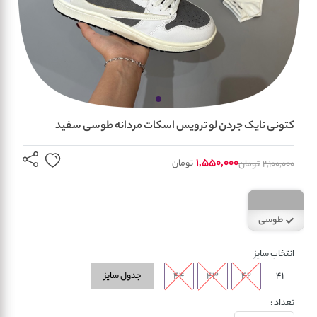
کتونی نایک جردن لو ترویس اسکات مردانه طوسی سفید
1,550,000
تومان
2,100,000
تومان
طوسی
انتخاب سایز
جدول سایز
44
43
42
41
تعداد :