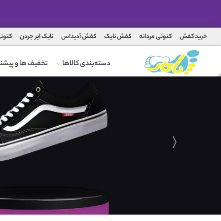
خرید کفش
کتونی مردانه
کفش نایک
کفش آدیداس
نایک ایر جردن
کتونی
دسته‌بندی کالاها
تخفیف ها و پیشنه