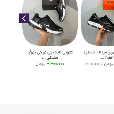
وی مردانه هامتو(
کتونی نایک وی تو کی بزرگپا
humtt 
مشکی ...
000
3,300,000
تومان
2,900,000
تومان