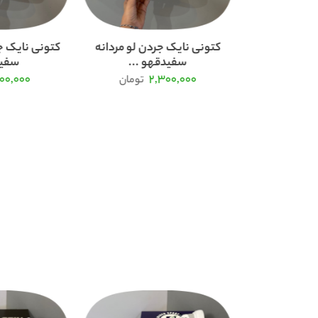
پوما سوئدی
کتونی نایک جردن لو مردانه
کتونی نایک ج
سفیدقهو ...
سفید
100,000
2,300,000
تومان
تومان