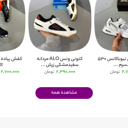
کفش و کتونی نیوبالانس 530
کتونی ونس ALO مردانه
کفش پیاده ر
رم ...
سفیدمشکی زرش ...
...
2,700,000
2,390,000
2,
تومان
تومان
مشاهده همه