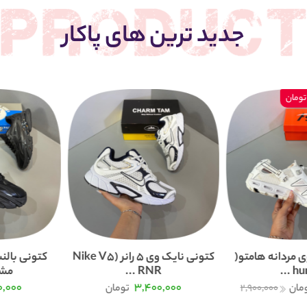
جدید ترین های پاکار
 مردانه هامتو(
کتونی نایک وی 5 رانر (Nike V5
humt
RNR ...
مشک
0,000
3,400,000
مان
2,900,000
تومان