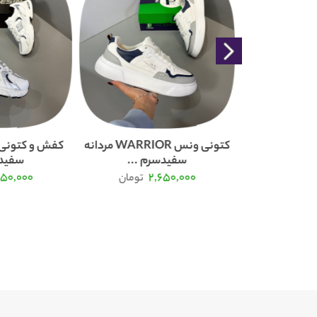
کتونی نیوبالانس 530 دخترانه
کتونی ونس WARRIOR مردانه
...
سفیدسرم ...
سفیدس
750,000
2,650,000
2
تومان
تومان