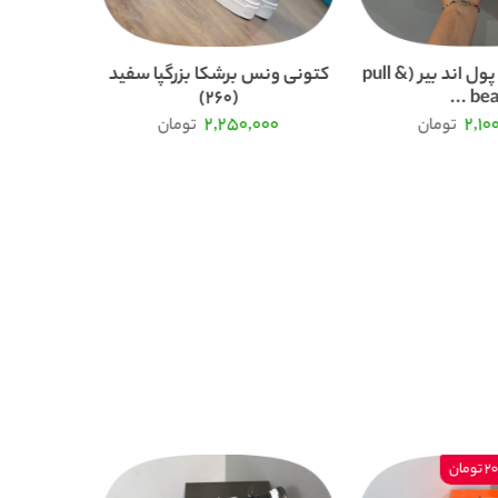
کتونی ونس پول اند بیر (pull &
کتونی ونس برشکا بزرگپا سفید
(260)
bea ..
000
2,250,000
2,10
تومان
تومان