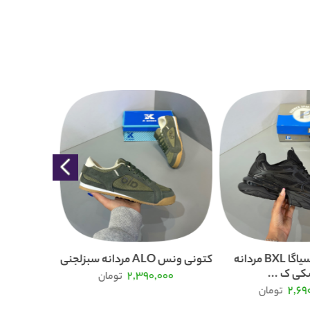
کتونی بالنسیاگا BXL مردانه
کتونی ونس ALO مردانه سبزلجنی
ی ک ...
2,390,000
تومان
000
2,69
تومان