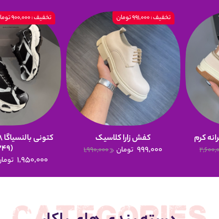
تخفیف : 991,000 تومان
تخفیف : 900,000 تومان
انه کرم
کفش زارا کلاسیک
(249)
999,000
2,600,
تومان
1,990,000
1,950,000
تومان