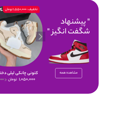
تخفیف : 1,550,000 تومان
پیشنهاد
شگفت انگیز
کتونی چانکی لیلی دختر
مشاهده همه
1,050,000
تومان
000