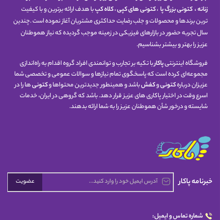
زنانه
،
کتونی
بزرگ پا
،
کتونی های کپی
،
کلاه کپ
با هدف ارائه برترین و با کیفیت
ترین برندها و محصولات و جلب رضایت حداکثری مشتریان آغاز نموده است .چندین
سال تجربه حضور در بازارهای فیزیکی در زمینه موجب گردیده که نیاز هموطنان
عزیز را بهتر و بیشتر بشناسیم.
فروشگاه اینترنتی
پاکار
با تکیه بر تجارب و توانمندی افراد گروه اقدام به راه‌اندازی
مجموعه‌ای کرده است که پاسخگوی تمام نیازها و سوالات عمومی و تخصصی شما
عزیزان درباره
کتونی
و
کفش
باشد و همینطور جدیدترین محتواها و
کتونی
ها را در
اسرع وقت در اختیار پاکاری های عزیز قرار دهد. باشد که گروهی در ایران، خدمات
شایسته و درخور شأن هموطنان عزیز را به شما ارائه بدهند.
خبرنامه پاکار
عضویت
شماره تماس و ایمیل: