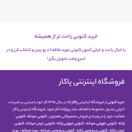
خرید کتونی راحت تر از همیشه
با خیال راحت و خیلی آسون کتونی مورد علاقه ات رو ببین و انتخاب کن و در
اسرع
وقت تحویل بگیر !
فروشگاه اینترنتی پاکار
خرید کتونی
از فروشگاه اینترنتی
پاکار
که در سال 1398 کار خود را مبتنی بر تجربیات
اجرایی مدیران مجموعه با اهداف بلند پروازانه آغاز نمود. فروشگاه اینترنتی پاکار
فعالیت خود را در زمینه ی فروش محصولاتی همچون :
کتونی مردانه
،
کتونی
زنانه
،
کتونی جورابی مردانه
،
کتونی جورابی زنانه
،
کتونی جردن مردانه
،
کتونی
جردن زنانه
،
کتونی زیره ونس زنانه
،
کتونی زیره ونس مردانه
،
بوت مردانه
،
بوت