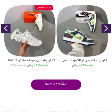
200,000 تومان
کتونی نایک جردن لو SB مردانه سفی ...
کفش پیاده روی مردانه هامتو( humtt ...
کتون
2,200,000
تومان
2,700,000
تومان
2,900,000
مشاهده همه