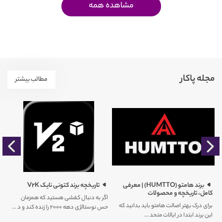
مشاهده همه
مجله پاکار
مطالب بیشتر
را
برند هامتو (HUMTTO) | معرفی
تاریخچه برند کتونی نایک V2K
کامل، تاریخچه و محصولات
اگر به دنبال کفشی هستید که همزمان
برای درک بهتر اصالت هامتو باید بدانید که
حس نوستالژی دهه ۲۰۰۰ را زنده کند و د ...
کم
این برند ابتدا در ایالات متحد ...
ور