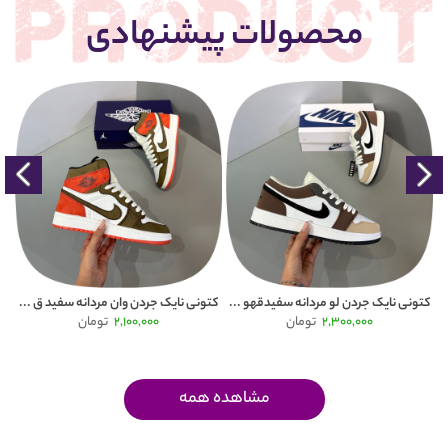
محصولات پیشنهادی
Puma
کتونی نایک جردن لو مردانه سفیدقهو ...
کتونی نایک جردن وان مردانه سفید ق ...
2,300,000
تومان
2,100,000
تومان
مشاهده همه