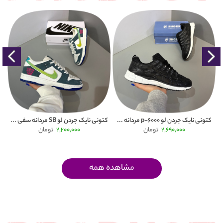
دکام
کتونی نایک جردن لو p-6000 مردانه ...
کتونی نایک جردن لو SB مردانه سفی ...
کف
2,690,000
تومان
2,200,000
تومان
مشاهده همه