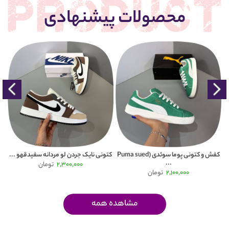
محصولات پیشنهادی
کفش و کتونی پوما سوئدی (Puma sued
کتونی نایک جردن لو مردانه سفیدقهو ...
کت
...
2,300,000
تومان
2,100,000
تومان
مشاهده همه