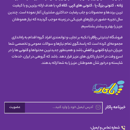
زنانه
،
کتونی
بزرگ پا
،
کتونی های کپی
،
کلاه کپ
با هدف ارائه برترین و با کیفیت
ترین برندها و محصولات و جلب رضایت حداکثری مشتریان آغاز نموده است .چندین
سال تجربه حضور در بازارهای فیزیکی در زمینه موجب گردیده که نیاز هموطنان
عزیز را بهتر و بیشتر بشناسیم.
فروشگاه اینترنتی
پاکار
با تکیه بر تجارب و توانمندی افراد گروه اقدام به راه‌اندازی
مجموعه‌ای کرده است که پاسخگوی تمام نیازها و سوالات عمومی و تخصصی شما
عزیزان درباره
کتونی
و
کفش
باشد و همینطور جدیدترین محتواها و
کتونی
ها را در
اسرع وقت در اختیار پاکاری های عزیز قرار دهد. باشد که گروهی در ایران، خدمات
شایسته و درخور شأن هموطنان عزیز را به شما ارائه بدهند.
خبرنامه پاکار
عضویت
شماره تماس و ایمیل: