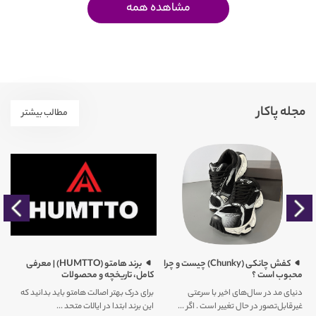
مشاهده همه
مجله پاکار
مطالب بیشتر
) چیست و چرا
برند هامتو (HUMTTO) | معرفی
تاریخچه برند کتونی نایک V2K
کامل، تاریخچه و محصولات
اگر به دنبال کفشی هستید که همزمان
برای درک بهتر اصالت هامتو باید بدانید که
حس نوستالژی دهه ۲۰۰۰ را زنده کند و د ...
..
این برند ابتدا در ایالات متحد ...