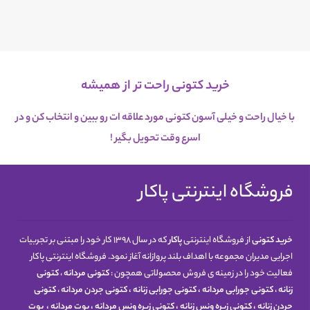
خرید کتونی راحت تر از همیشه
با خیال راحت و خیلی آسون کتونی مورد علاقه ات رو ببین و انتخاب کن و در
اسرع
وقت تحویل بگیر !
فروشگاه اینترنتی پاکار
خرید کتونی
از فروشگاه اینترنتی
پاکار
که در سال 1398 کار خود را مبتنی بر تجربیات
اجرایی مدیران مجموعه با اهداف بلند پروازانه آغاز نمود. فروشگاه اینترنتی پاکار
فعالیت خود را در زمینه ی فروش محصولاتی همچون :
کتونی مردانه
،
کتونی
زنانه
،
کتونی جورابی مردانه
،
کتونی جورابی زنانه
،
کتونی جردن مردانه
،
کتونی
جردن زنانه
،
کتونی زیره ونس زنانه
،
کتونی زیره ونس مردانه
،
بوت مردانه
،
بوت