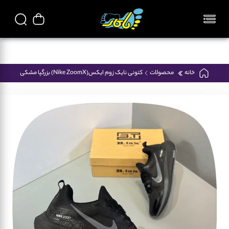
تمامی محصولات فروشگاه پاکار ایرانی میباشد
خانه
محصولات
کتونی نایک زوم ایکس(Nike ZoomX) بزرگپا مشکی