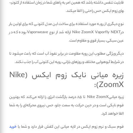
قابلیت تنفس داشته باشد که همین امر به پاهای شما در زمان استفاده از کتونی­
های زوم ایکس حس راحتی را القا می­کند.
نوع دیگری از رویه مورد استفاده برای ساخت این مدل کتونی که برای اولین بار
درNike ZoomX Vaporfly NEXT ارائه شد از نوع Vaporweave بوده که در
عین سبکی، بسیار قوی و مقاوم است.
دیگر ویژگی مطلوب این رویه مقاومت در برابر نفوذ آب است که باعث می­شود تا
در شرایط آب­وهوایی مختلف و روزهای بارانی، رویه این کتونی آب را جذب نکند.
زیره میانی نایک زوم ایکس (Nike
ZoomX):
زیره میانیNike ZoomX تا 85 درصد بازگشت انرژی را ارائه می‌کند که بهترین
فوم نایکی است و در حین حرکت به سمت جلو، حس نیروی محرکه‌ای را به شما
القا خواهد کرد.
فوم سبک و نرم زوم ایکس در لایه میانی این کفش قرار دارد و شما با
خرید