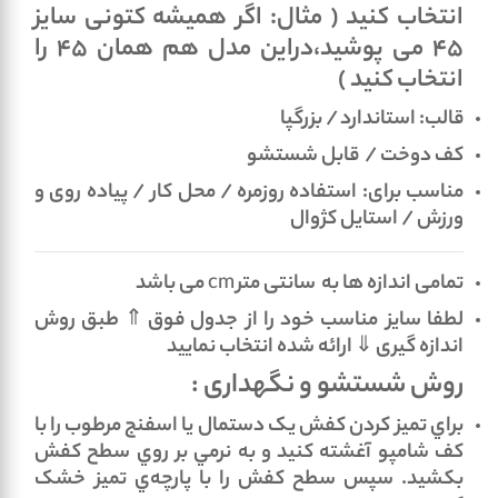
انتخاب کنید ( مثال: اگر همیشه کتونی سایز
45 می پوشید،دراین مدل هم همان 45 را
انتخاب کنید )
قالب: استاندارد / بزرگپا
کف دوخت / قابل شستشو
مناسب برای: استفاده روزمره / محل کار / پیاده روی و
ورزش / استایل کژوال
تمامی اندازه ها به سانتی متر
cm
می باشد
لطفا سایز مناسب خود را از جدول فوق
⇑
طبق روش
اندازه گیری
⇓
ارائه شده انتخاب نمایید
روش شستشو و نگهداری :
براي تميز کردن کفش يک دستمال يا اسفنج مرطوب را با
کف شامپو آغشته کنيد و به نرمي بر روي سطح کفش
بکشيد. سپس سطح کفش را با پارچه‌ي تميز خشک