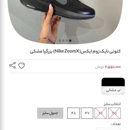
کتونی نایک زوم ایکس(Nike ZoomX) بزرگپا مشکی
2,550,000
تومان
مشکی
انتخاب سایز
جدول سایز
48
47
46
45
تعداد :