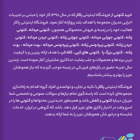
خرید کتونی
از فروشگاه اینترنتی
پاکار
که در سال 1398 کار خود را مبتنی بر تجربیات
اجرایی مدیران مجموعه با اهداف بلند پروازانه آغاز نمود. فروشگاه اینترنتی پاکار
فعالیت خود را در زمینه ی فروش محصولاتی همچون :
کتونی مردانه
،
کتونی
زنانه
،
کتونی جورابی مردانه
،
کتونی جورابی زنانه
،
کتونی جردن مردانه
،
کتونی
جردن زنانه
،
کتونی زیره ونس زنانه
،
کتونی زیره ونس مردانه
،
بوت مردانه
،
بوت
زنانه
،
کتونی
بزرگ پا
،
کتونی های کپی
،
کلاه کپ
با هدف ارائه برترین و با کیفیت
ترین برندها و محصولات و جلب رضایت حداکثری مشتریان آغاز نموده است .چندین
سال تجربه حضور در بازارهای فیزیکی در زمینه موجب گردیده که نیاز هموطنان
عزیز را بهتر و بیشتر بشناسیم.
فروشگاه اینترنتی
پاکار
با تکیه بر تجارب و توانمندی افراد گروه اقدام به راه‌اندازی
مجموعه‌ای کرده است که پاسخگوی تمام نیازها و سوالات عمومی و تخصصی شما
عزیزان درباره
کتونی
و
کفش
باشد و همینطور جدیدترین محتواها و
کتونی
ها را در
اسرع وقت در اختیار پاکاری های عزیز قرار دهد. باشد که گروهی در ایران، خدمات
شایسته و درخور شأن هموطنان عزیز را به شما ارائه بدهند.