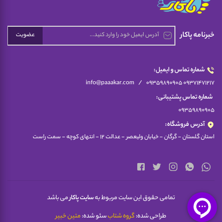
خبرنامه پاکار
عضویت
شماره تماس و ایمیل:
/
info@paaakar.com
09359890905 09371471217
شماره تماس پشتیبانی:
09359890905
آدرس فروشگاه:
استان گلستان - گرگان - خیابان ولیعصر - عدالت 12 - انتهای کوچه - سمت راست
تمامی حقوق این سایت مربوط به
سایت پاکار
می باشد
طراحی شده:
گروه شتاب
سئو شده:
متین خبیر