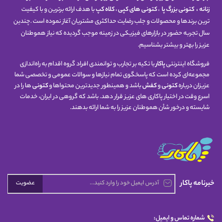
زنانه
،
کتونی
بزرگ پا
،
کتونی های کپی
،
کلاه کپ
با هدف ارائه برترین و با کیفیت
ترین برندها و محصولات و جلب رضایت حداکثری مشتریان آغاز نموده است .چندین
سال تجربه حضور در بازارهای فیزیکی در زمینه موجب گردیده که نیاز هموطنان
عزیز را بهتر و بیشتر بشناسیم.
فروشگاه اینترنتی
پاکار
با تکیه بر تجارب و توانمندی افراد گروه اقدام به راه‌اندازی
مجموعه‌ای کرده است که پاسخگوی تمام نیازها و سوالات عمومی و تخصصی شما
عزیزان درباره
کتونی
و
کفش
باشد و همینطور جدیدترین محتواها و
کتونی
ها را در
اسرع وقت در اختیار پاکاری های عزیز قرار دهد. باشد که گروهی در ایران، خدمات
شایسته و درخور شأن هموطنان عزیز را به شما ارائه بدهند.
خبرنامه پاکار
عضویت
شماره تماس و ایمیل: