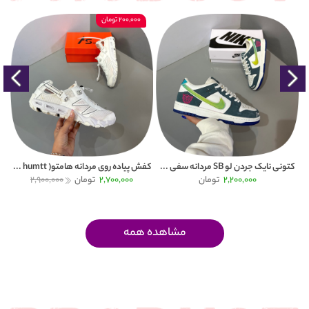
200,000 تومان
کتونی نایک جردن لو SB مردانه سفی ...
کفش پیاده روی مردانه هامتو( humtt ...
کتون
2,200,000
تومان
2,700,000
تومان
2,900,000
مشاهده همه