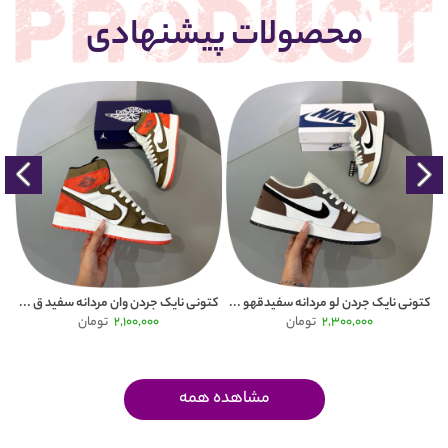
محصولات پیشنهادی
Puma
کتونی نایک جردن لو مردانه سفیدقهو ...
کتونی نایک جردن وان مردانه سفید ق ...
2,300,000
تومان
2,100,000
تومان
مشاهده همه