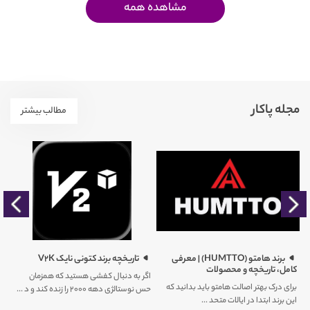
مشاهده همه
مجله پاکار
مطالب بیشتر
را
برند هامتو (HUMTTO) | معرفی
تاریخچه برند کتونی نایک V2K
کامل، تاریخچه و محصولات
اگر به دنبال کفشی هستید که همزمان
برای درک بهتر اصالت هامتو باید بدانید که
حس نوستالژی دهه ۲۰۰۰ را زنده کند و د ...
کم
این برند ابتدا در ایالات متحد ...
ور