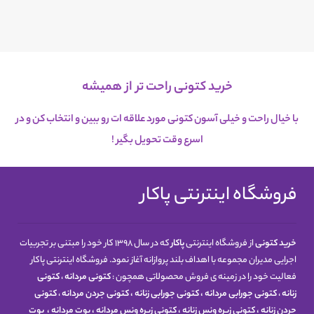
خرید کتونی راحت تر از همیشه
با خیال راحت و خیلی آسون کتونی مورد علاقه ات رو ببین و انتخاب کن و در
اسرع
وقت تحویل بگیر !
فروشگاه اینترنتی پاکار
خرید کتونی
از فروشگاه اینترنتی
پاکار
که در سال 1398 کار خود را مبتنی بر تجربیات
اجرایی مدیران مجموعه با اهداف بلند پروازانه آغاز نمود. فروشگاه اینترنتی پاکار
فعالیت خود را در زمینه ی فروش محصولاتی همچون :
کتونی مردانه
،
کتونی
زنانه
،
کتونی جورابی مردانه
،
کتونی جورابی زنانه
،
کتونی جردن مردانه
،
کتونی
جردن زنانه
،
کتونی زیره ونس زنانه
،
کتونی زیره ونس مردانه
،
بوت مردانه
،
بوت