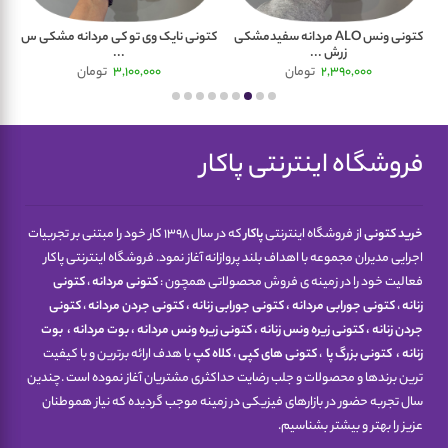
.
کتونی ونس ALO مردانه سفیدمشکی
کتونی نایک وی تو کی مردانه مشکی س
ک
زرش ...
...
2,390,000
تومان
3,100,000
تومان
فروشگاه اینترنتی پاکار
خرید کتونی
از فروشگاه اینترنتی
پاکار
که در سال 1398 کار خود را مبتنی بر تجربیات
اجرایی مدیران مجموعه با اهداف بلند پروازانه آغاز نمود. فروشگاه اینترنتی پاکار
فعالیت خود را در زمینه ی فروش محصولاتی همچون :
کتونی مردانه
،
کتونی
زنانه
،
کتونی جورابی مردانه
،
کتونی جورابی زنانه
،
کتونی جردن مردانه
،
کتونی
جردن زنانه
،
کتونی زیره ونس زنانه
،
کتونی زیره ونس مردانه
،
بوت مردانه
،
بوت
زنانه
،
کتونی
بزرگ پا
،
کتونی های کپی
،
کلاه کپ
با هدف ارائه برترین و با کیفیت
ترین برندها و محصولات و جلب رضایت حداکثری مشتریان آغاز نموده است .چندین
سال تجربه حضور در بازارهای فیزیکی در زمینه موجب گردیده که نیاز هموطنان
عزیز را بهتر و بیشتر بشناسیم.