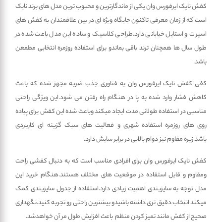
کفش نایک ایرفورس وان یکی از ماندگارترین و محبوب ترین مدل های برند نایک
است که از زمان معرفی تاکنون جایگاه ویژه ای در بین علاقمندان به کفش های
اسپرت و استایل خیابانی دارد.طراحی کلاسیک و ساده این مدل باعث شده در
طول سال ها همچنان ترند باقی بماندو برای استفاده روزمره انتخابی مطمعن
باشد.
کفی کفش نایک ایرفورس وان به فناوری جذب ضربه مجهز شده که باعث
کاهش فشار وارد شده به پا در هنگام راه رفتن می شود.این ویژگی راحتی
مناسبی در استفاده طولانی مدت ایجاد میکند وباعث شده این کفش یرای پیاده
روی های روزمره استفاده شهری و فعالیت های سبک گزینه ای کاربردی
باشد.زیره مقاوم نیز دوام بالایی در برابر سایش دارد.
کفش نایک ایرفورس وان برای افرادی مناسب است که به دنبال کفشی راحت
ومقاوم و قابل استفاده در موقعیت های مختلف هستند.هنگام خرید این
مدل توجه به سایزبندی اهمیت زیادی دارد.استفاده از جدول سایزبندی کمک
میکند انتخاب دقیق تری داشته باشیدو بیشترین راحتی رو تجربه کنید.نگهداری
صحیح از کفش مانند تمیز کردن منظم باعث افزایش طول مر آن خواهدشد.