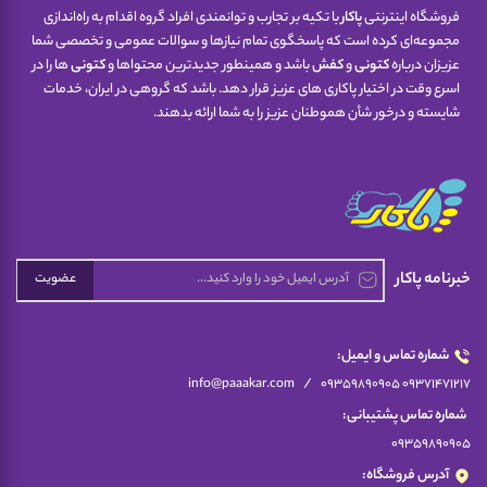
فروشگاه اینترنتی
پاکار
با تکیه بر تجارب و توانمندی افراد گروه اقدام به راه‌اندازی
مجموعه‌ای کرده است که پاسخگوی تمام نیازها و سوالات عمومی و تخصصی شما
عزیزان درباره
کتونی
و
کفش
باشد و همینطور جدیدترین محتواها و
کتونی
ها را در
اسرع وقت در اختیار پاکاری های عزیز قرار دهد. باشد که گروهی در ایران، خدمات
شایسته و درخور شأن هموطنان عزیز را به شما ارائه بدهند.
خبرنامه پاکار
عضویت
شماره تماس و ایمیل:
/
info@paaakar.com
09359890905 09371471217
شماره تماس پشتیبانی:
09359890905
آدرس فروشگاه: