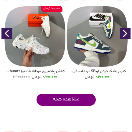
200,000 تومان
کتونی نایک جردن لو SB مردانه سفی ...
کفش پیاده روی مردانه هامتو( humtt ...
کتون
2,200,000
تومان
2,700,000
تومان
2,900,000
مشاهده همه