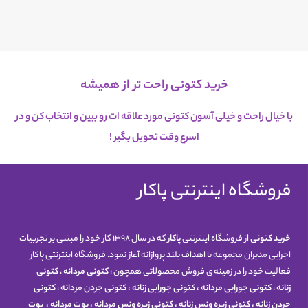
خرید کتونی راحت تر از همیشه
با خیال راحت و خیلی آسون کتونی مورد علاقه ات رو ببین و انتخاب کن و در
اسرع
وقت تحویل بگیر !
فروشگاه اینترنتی پاکار
خرید کتونی
از فروشگاه اینترنتی
پاکار
که در سال 1398 کار خود را مبتنی بر تجربیات
اجرایی مدیران مجموعه با اهداف بلند پروازانه آغاز نمود. فروشگاه اینترنتی پاکار
فعالیت خود را در زمینه ی فروش محصولاتی همچون :
کتونی مردانه
،
کتونی
زنانه
،
کتونی جورابی مردانه
،
کتونی جورابی زنانه
،
کتونی جردن مردانه
،
کتونی
جردن زنانه
،
کتونی زیره ونس زنانه
،
کتونی زیره ونس مردانه
،
بوت مردانه
،
بوت