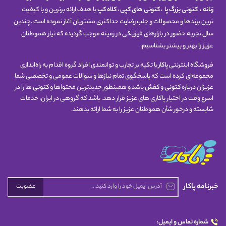
زنانه
،
کتونی
بزرگ پا
،
کتونی های کپی
،
کلاه کپ
با هدف ارائه برترین و با کیفیت
ترین برندها و محصولات و جلب رضایت حداکثری مشتریان آغاز نموده است .چندین
سال تجربه حضور در بازارهای فیزیکی در زمینه موجب گردیده که نیاز هموطنان
عزیز را بهتر و بیشتر بشناسیم.
فروشگاه اینترنتی
پاکار
با تکیه بر تجارب و توانمندی افراد گروه اقدام به راه‌اندازی
مجموعه‌ای کرده است که پاسخگوی تمام نیازها و سوالات عمومی و تخصصی شما
عزیزان درباره
کتونی
و
کفش
باشد و همینطور جدیدترین محتواها و
کتونی
ها را در
اسرع وقت در اختیار پاکاری های عزیز قرار دهد. باشد که گروهی در ایران، خدمات
شایسته و درخور شأن هموطنان عزیز را به شما ارائه بدهند.
خبرنامه پاکار
عضویت
شماره تماس و ایمیل: