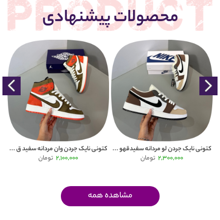
محصولات پیشنهادی
Puma
کتونی نایک جردن لو مردانه سفیدقهو ...
کتونی نایک جردن وان مردانه سفید ق ...
2,300,000
تومان
2,100,000
تومان
مشاهده همه