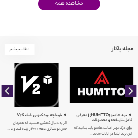
مشاهده همه
مجله پاکار
مطالب بیشتر
را
برند هامتو (HUMTTO) | معرفی
تاریخچه برند کتونی نایک V2K
کامل، تاریخچه و محصولات
اگر به دنبال کفشی هستید که همزمان
برای درک بهتر اصالت هامتو باید بدانید که
حس نوستالژی دهه ۲۰۰۰ را زنده کند و د ...
کم
این برند ابتدا در ایالات متحد ...
ور