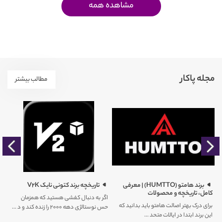
مشاهده همه
مجله پاکار
مطالب بیشتر
را
برند هامتو (HUMTTO) | معرفی
تاریخچه برند کتونی نایک V2K
کامل، تاریخچه و محصولات
اگر به دنبال کفشی هستید که همزمان
برای درک بهتر اصالت هامتو باید بدانید که
حس نوستالژی دهه ۲۰۰۰ را زنده کند و د ...
کم
این برند ابتدا در ایالات متحد ...
ور