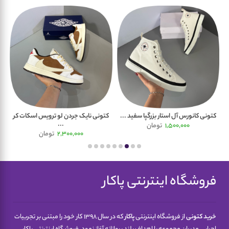
کتونی کانورس آل استار بزرگپا سفید ...
کتونی نایک جردن لو ترویس اسکات کر
کت
...
1,500,000
تومان
2,300,000
تومان
فروشگاه اینترنتی پاکار
خرید کتونی
از فروشگاه اینترنتی
پاکار
که در سال 1398 کار خود را مبتنی بر تجربیات