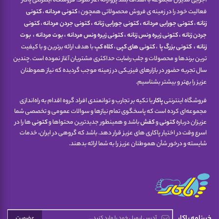
اجرایی مدیران مجموعه با اهداف بلند پروازانه آغاز نمود. فروشگاه اینترنتی پاکار
فعالیت خود را در زمینه ی فروش محصولاتی همچون :
کتونی مردانه
،
کتونی
زنانه
،
کتونی جورابی مردانه
،
کتونی جورابی زنانه
،
کتونی جردن مردانه
،
کتونی
جردن زنانه
،
کتونی زیره ونس زنانه
،
کتونی زیره ونس مردانه
،
بوت مردانه
،
بوت
زنانه
،
کتونی
بزرگ پا
،
کتونی های کپی
،
کلاه کپ
با هدف ارائه برترین و با کیفیت
ترین برندها و محصولات و جلب رضایت حداکثری مشتریان آغاز نموده است .چندین
سال تجربه حضور در بازارهای فیزیکی در زمینه موجب گردیده که نیاز هموطنان
عزیز را بهتر و بیشتر بشناسیم.
فروشگاه اینترنتی
پاکار
با تکیه بر تجارب و توانمندی افراد گروه اقدام به راه‌اندازی
مجموعه‌ای کرده است که پاسخگوی تمام نیازها و سوالات عمومی و تخصصی شما
عزیزان درباره
کتونی
و
کفش
باشد و همینطور جدیدترین محتواها و
کتونی
ها را در
اسرع وقت در اختیار پاکاری های عزیز قرار دهد. باشد که گروهی در ایران، خدمات
شایسته و درخور شأن هموطنان عزیز را به شما ارائه بدهند.
خبرنامه پاکار
عضویت