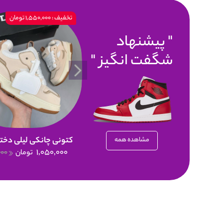
تخفیف : 1,550,000 تومان
پیشنهاد
شگفت انگیز
کتونی چانکی لیلی دختر
مشاهده همه
1,050,000
تومان
000