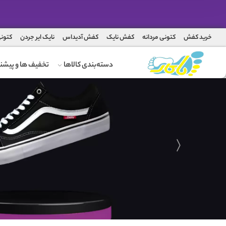
خرید کفش
کتونی مردانه
کفش نایک
کفش آدیداس
نایک ایر جردن
کتونی
دسته‌بندی کالاها
تخفیف ها و پیشنه