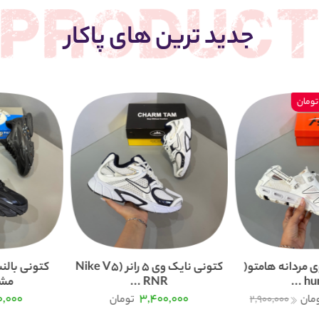
جدید ترین های پاکار
 مردانه هامتو(
کتونی نایک وی 5 رانر (Nike V5
humt
RNR ...
مشک
0,000
3,400,000
مان
2,900,000
تومان