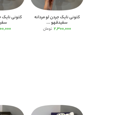
پوما سوئدی
کتونی نایک جردن لو مردانه
کتونی نایک ج
سفیدقهو ...
سفید
100,000
2,300,000
تومان
تومان