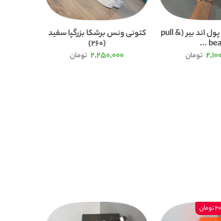
کتونی ونس پول اند بیر (pull &
کتونی ونس برشکا بزرگپا سفید
(260)
bea ..
000
2,250,000
2,10
تومان
تومان