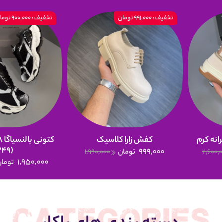
تخفیف : 991,000 تومان
تخفیف : 900,000 تومان
انه کرم
کفش زارا کلاسیک
(249)
999,000
2,600,
تومان
1,990,000
1,950,000
تومان