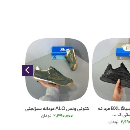
کتونی بالنسیاگا BXL مردانه
کتونی ونس ALO مردانه سبزلجنی
ی ک ...
2,390,000
تومان
000
2,69
تومان