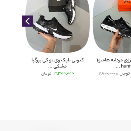
وی مردانه هامتو(
کتونی نایک وی تو کی بزرگپا
humtt 
مشکی ...
000
3,300,000
تومان
2,900,000
تومان