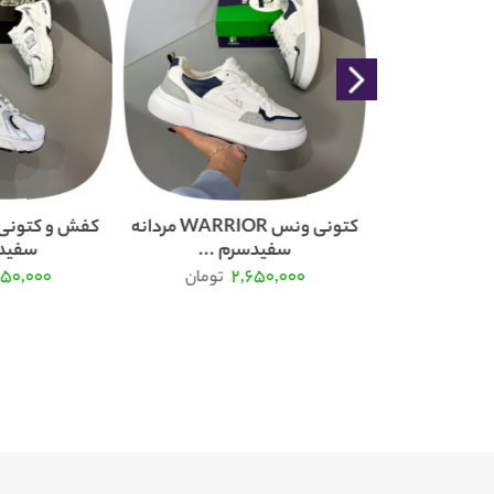
کتونی نیوبالانس 530 دخترانه
کتونی ونس WARRIOR مردانه
...
سفیدسرم ...
سفیدس
750,000
2,650,000
2
تومان
تومان