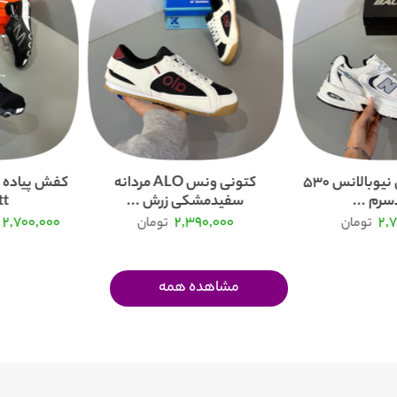
کفش و کتونی نیوبالانس 530
کتونی ونس ALO مردانه
کفش پیاده ر
رم ...
سفیدمشکی زرش ...
...
2,700,000
2,390,000
2,
تومان
تومان
مشاهده همه