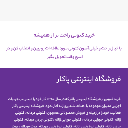
خرید کتونی راحت تر از همیشه
با خیال راحت و خیلی آسون کتونی مورد علاقه ات رو ببین و انتخاب کن و در
اسرع
وقت تحویل بگیر !
فروشگاه اینترنتی پاکار
خرید کتونی
از فروشگاه اینترنتی
پاکار
که در سال 1398 کار خود را مبتنی بر تجربیات
اجرایی مدیران مجموعه با اهداف بلند پروازانه آغاز نمود. فروشگاه اینترنتی پاکار
فعالیت خود را در زمینه ی فروش محصولاتی همچون :
کتونی مردانه
،
کتونی
زنانه
،
کتونی جورابی مردانه
،
کتونی جورابی زنانه
،
کتونی جردن مردانه
،
کتونی
جردن زنانه
،
کتونی زیره ونس زنانه
،
کتونی زیره ونس مردانه
،
بوت مردانه
،
بوت