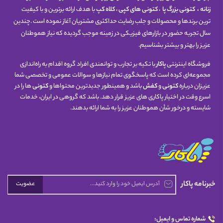
زنانه
،
کتونی
بزرگ پا
،
کتونی های کپی
،
کلاه کپ
با هدف ارائه برترین و با کیفیت
ترین برندها و محصولات و جلب رضایت حداکثری مشتریان آغاز نموده است .چندین
سال تجربه حضور در بازارهای فیزیکی در زمینه موجب گردیده که نیاز هموطنان
عزیز را بهتر و بیشتر بشناسیم.
فروشگاه اینترنتی
پاکار
با تکیه بر تجارب و توانمندی افراد گروه اقدام به راه‌اندازی
مجموعه‌ای کرده است که پاسخگوی تمام نیازها و سوالات عمومی و تخصصی شما
عزیزان درباره
کتونی
و
کفش
باشد و همینطور جدیدترین محتواها و
کتونی
ها را در
اسرع وقت در اختیار پاکاری های عزیز قرار دهد. باشد که گروهی در ایران، خدمات
شایسته و درخور شأن هموطنان عزیز را به شما ارائه بدهند.
خبرنامه پاکار
عضویت
شماره تماس و ایمیل: