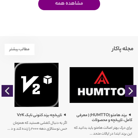
مشاهده همه
مجله پاکار
مطالب بیشتر
را
برند هامتو (HUMTTO) | معرفی
تاریخچه برند کتونی نایک V2K
کامل، تاریخچه و محصولات
اگر به دنبال کفشی هستید که همزمان
برای درک بهتر اصالت هامتو باید بدانید که
حس نوستالژی دهه ۲۰۰۰ را زنده کند و د ...
کم
این برند ابتدا در ایالات متحد ...
ور