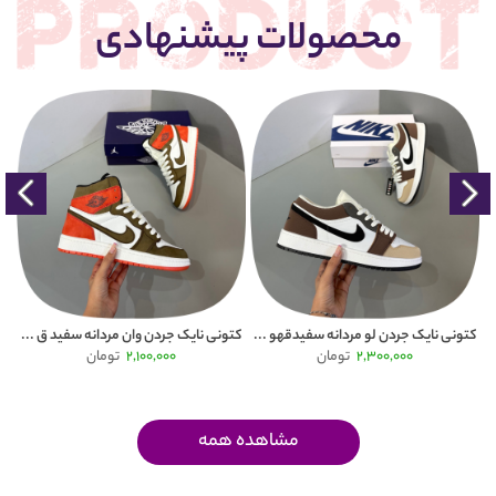
محصولات پیشنهادی
Puma
کتونی نایک جردن لو مردانه سفیدقهو ...
کتونی نایک جردن وان مردانه سفید ق ...
2,300,000
تومان
2,100,000
تومان
مشاهده همه