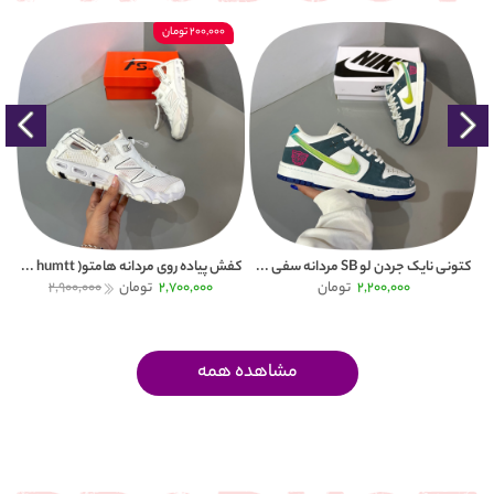
200,000 تومان
کتونی نایک جردن لو SB مردانه سفی ...
کفش پیاده روی مردانه هامتو( humtt ...
کتون
2,200,000
تومان
2,700,000
تومان
2,900,000
مشاهده همه