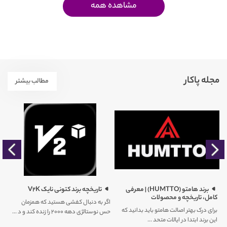
مشاهده همه
مجله پاکار
مطالب بیشتر
را
برند هامتو (HUMTTO) | معرفی
تاریخچه برند کتونی نایک V2K
کامل، تاریخچه و محصولات
اگر به دنبال کفشی هستید که همزمان
برای درک بهتر اصالت هامتو باید بدانید که
حس نوستالژی دهه ۲۰۰۰ را زنده کند و د ...
کم
این برند ابتدا در ایالات متحد ...
ور