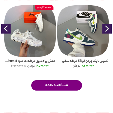
200,000 تومان
کتونی نایک جردن لو SB مردانه سفی ...
کفش پیاده روی مردانه هامتو( humtt ...
کتون
2,200,000
تومان
2,700,000
تومان
2,900,000
مشاهده همه