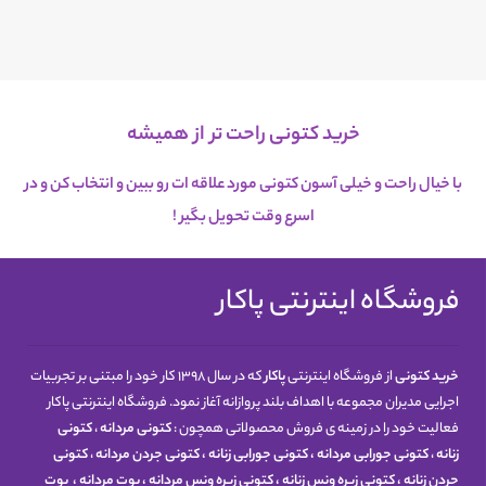
خرید کتونی راحت تر از همیشه
با خیال راحت و خیلی آسون کتونی مورد علاقه ات رو ببین و انتخاب کن و در
اسرع
وقت تحویل بگیر !
فروشگاه اینترنتی پاکار
خرید کتونی
از فروشگاه اینترنتی
پاکار
که در سال 1398 کار خود را مبتنی بر تجربیات
اجرایی مدیران مجموعه با اهداف بلند پروازانه آغاز نمود. فروشگاه اینترنتی پاکار
فعالیت خود را در زمینه ی فروش محصولاتی همچون :
کتونی مردانه
،
کتونی
زنانه
،
کتونی جورابی مردانه
،
کتونی جورابی زنانه
،
کتونی جردن مردانه
،
کتونی
جردن زنانه
،
کتونی زیره ونس زنانه
،
کتونی زیره ونس مردانه
،
بوت مردانه
،
بوت