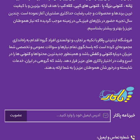
زنانه
،
کتونی
بزرگ پا
،
کتونی های کپی
،
کلاه کپ
با هدف ارائه برترین و با کیفیت
ترین برندها و محصولات و جلب رضایت حداکثری مشتریان آغاز نموده است .چندین
سال تجربه حضور در بازارهای فیزیکی در زمینه موجب گردیده که نیاز هموطنان
عزیز را بهتر و بیشتر بشناسیم.
فروشگاه اینترنتی
پاکار
با تکیه بر تجارب و توانمندی افراد گروه اقدام به راه‌اندازی
مجموعه‌ای کرده است که پاسخگوی تمام نیازها و سوالات عمومی و تخصصی شما
عزیزان درباره
کتونی
و
کفش
باشد و همینطور جدیدترین محتواها و
کتونی
ها را در
اسرع وقت در اختیار پاکاری های عزیز قرار دهد. باشد که گروهی در ایران، خدمات
شایسته و درخور شأن هموطنان عزیز را به شما ارائه بدهند.
خبرنامه پاکار
عضویت
شماره تماس و ایمیل: