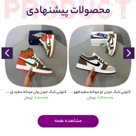
محصولات پیشنهادی
Puma
کتونی نایک جردن لو مردانه سفیدقهو ...
کتونی نایک جردن وان مردانه سفید ق ...
2,300,000
تومان
2,100,000
تومان
مشاهده همه