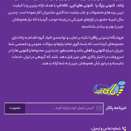
زنانه
،
کتونی
بزرگ پا
،
کتونی های کپی
،
کلاه کپ
با هدف ارائه برترین و با کیفیت
ترین برندها و محصولات و جلب رضایت حداکثری مشتریان آغاز نموده است .چندین
سال تجربه حضور در بازارهای فیزیکی در زمینه موجب گردیده که نیاز هموطنان
عزیز را بهتر و بیشتر بشناسیم.
فروشگاه اینترنتی
پاکار
با تکیه بر تجارب و توانمندی افراد گروه اقدام به راه‌اندازی
مجموعه‌ای کرده است که پاسخگوی تمام نیازها و سوالات عمومی و تخصصی شما
عزیزان درباره
کتونی
و
کفش
باشد و همینطور جدیدترین محتواها و
کتونی
ها را در
اسرع وقت در اختیار پاکاری های عزیز قرار دهد. باشد که گروهی در ایران، خدمات
شایسته و درخور شأن هموطنان عزیز را به شما ارائه بدهند.
خبرنامه پاکار
عضویت
شماره تماس و ایمیل: