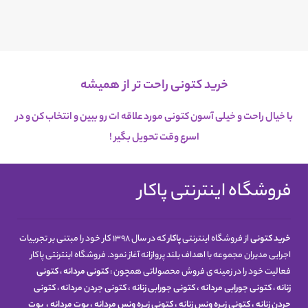
خرید کتونی راحت تر از همیشه
با خیال راحت و خیلی آسون کتونی مورد علاقه ات رو ببین و انتخاب کن و در
اسرع
وقت تحویل بگیر !
فروشگاه اینترنتی پاکار
خرید کتونی
از فروشگاه اینترنتی
پاکار
که در سال 1398 کار خود را مبتنی بر تجربیات
اجرایی مدیران مجموعه با اهداف بلند پروازانه آغاز نمود. فروشگاه اینترنتی پاکار
فعالیت خود را در زمینه ی فروش محصولاتی همچون :
کتونی مردانه
،
کتونی
زنانه
،
کتونی جورابی مردانه
،
کتونی جورابی زنانه
،
کتونی جردن مردانه
،
کتونی
جردن زنانه
،
کتونی زیره ونس زنانه
،
کتونی زیره ونس مردانه
،
بوت مردانه
،
بوت