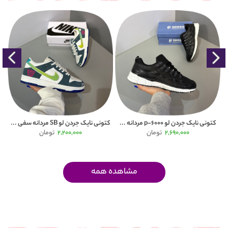
200,000 تومان
کتونی نایک جردن لو SB مردانه سفی ...
کفش پیاده روی مردانه هامتو( humtt ...
2,200,000
تومان
2,700,000
تومان
2,900,000
مشاهده همه