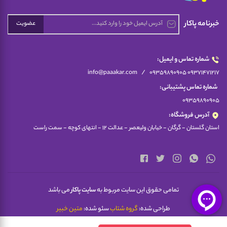
خبرنامه پاکار
عضویت
شماره تماس و ایمیل:
/
info@paaakar.com
09359890905 09371471217
شماره تماس پشتیبانی:
09359890905
آدرس فروشگاه:
استان گلستان - گرگان - خیابان ولیعصر - عدالت 12 - انتهای کوچه - سمت راست
تمامی حقوق این سایت مربوط به
سایت پاکار
می باشد
طراحی شده:
گروه شتاب
سئو شده:
متین خبیر