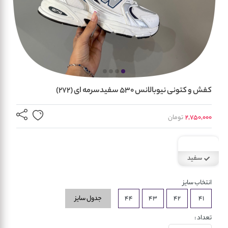
کفش و کتونی نیوبالانس 530 سفیدسرمه ای (272)
2,750,000
تومان
سفید
انتخاب سایز
جدول سایز
44
43
42
41
تعداد :