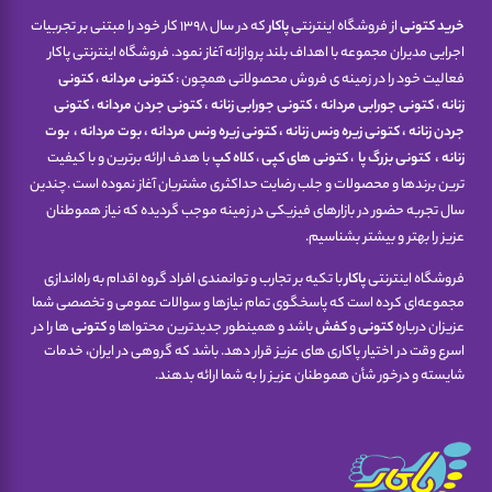
خرید کتونی
از فروشگاه اینترنتی
پاکار
که در سال 1398 کار خود را مبتنی بر تجربیات
اجرایی مدیران مجموعه با اهداف بلند پروازانه آغاز نمود. فروشگاه اینترنتی پاکار
فعالیت خود را در زمینه ی فروش محصولاتی همچون :
کتونی مردانه
،
کتونی
زنانه
،
کتونی جورابی مردانه
،
کتونی جورابی زنانه
،
کتونی جردن مردانه
،
کتونی
جردن زنانه
،
کتونی زیره ونس زنانه
،
کتونی زیره ونس مردانه
،
بوت مردانه
،
بوت
زنانه
،
کتونی
بزرگ پا
،
کتونی های کپی
،
کلاه کپ
با هدف ارائه برترین و با کیفیت
ترین برندها و محصولات و جلب رضایت حداکثری مشتریان آغاز نموده است .چندین
سال تجربه حضور در بازارهای فیزیکی در زمینه موجب گردیده که نیاز هموطنان
عزیز را بهتر و بیشتر بشناسیم.
فروشگاه اینترنتی
پاکار
با تکیه بر تجارب و توانمندی افراد گروه اقدام به راه‌اندازی
مجموعه‌ای کرده است که پاسخگوی تمام نیازها و سوالات عمومی و تخصصی شما
عزیزان درباره
کتونی
و
کفش
باشد و همینطور جدیدترین محتواها و
کتونی
ها را در
اسرع وقت در اختیار پاکاری های عزیز قرار دهد. باشد که گروهی در ایران، خدمات
شایسته و درخور شأن هموطنان عزیز را به شما ارائه بدهند.