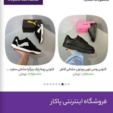
محصولات مشابه
مشاهده همه محصولات
کتونی ونس لویی ویتون مشکی کامل
کتونی پوما پارک بزرگپا مشکی سفید ...
کت
1,890,000
تومان
2,250,000
تومان
فروشگاه اینترنتی پاکار