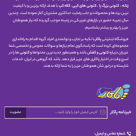
زنانه
،
کتونی
بزرگ پا
،
کتونی های کپی
،
کلاه کپ
با هدف ارائه برترین و با کیفیت
ترین برندها و محصولات و جلب رضایت حداکثری مشتریان آغاز نموده است .چندین
سال تجربه حضور در بازارهای فیزیکی در زمینه موجب گردیده که نیاز هموطنان
عزیز را بهتر و بیشتر بشناسیم.
فروشگاه اینترنتی
پاکار
با تکیه بر تجارب و توانمندی افراد گروه اقدام به راه‌اندازی
مجموعه‌ای کرده است که پاسخگوی تمام نیازها و سوالات عمومی و تخصصی شما
عزیزان درباره
کتونی
و
کفش
باشد و همینطور جدیدترین محتواها و
کتونی
ها را در
اسرع وقت در اختیار پاکاری های عزیز قرار دهد. باشد که گروهی در ایران، خدمات
شایسته و درخور شأن هموطنان عزیز را به شما ارائه بدهند.
خبرنامه پاکار
عضویت
شماره تماس و ایمیل: