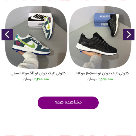
200,000 تومان
کتونی نایک جردن لو SB مردانه سفی ...
کفش پیاده روی مردانه هامتو( humtt ...
کتون
2,200,000
تومان
2,700,000
تومان
2,900,000
مشاهده همه