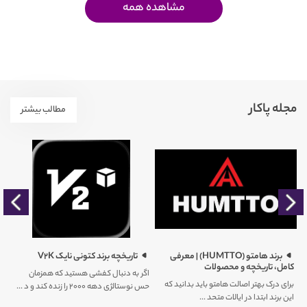
مشاهده همه
مجله پاکار
مطالب بیشتر
را
برند هامتو (HUMTTO) | معرفی
تاریخچه برند کتونی نایک V2K
کامل، تاریخچه و محصولات
اگر به دنبال کفشی هستید که همزمان
برای درک بهتر اصالت هامتو باید بدانید که
حس نوستالژی دهه ۲۰۰۰ را زنده کند و د ...
کم
این برند ابتدا در ایالات متحد ...
ور