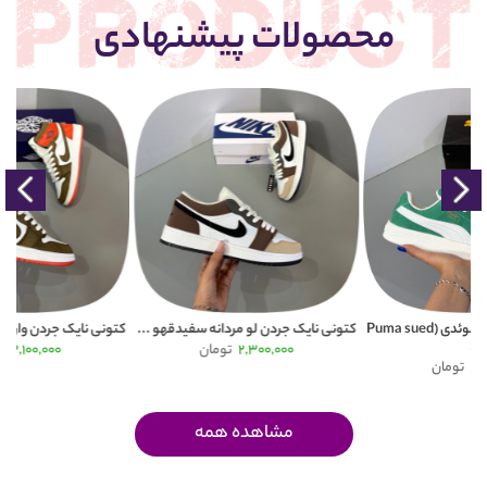
محصولات پیشنهادی
Puma
کتونی نایک جردن لو مردانه سفیدقهو ...
کتونی نایک جردن وان مردانه سفید ق ...
2,300,000
تومان
2,100,000
تومان
مشاهده همه