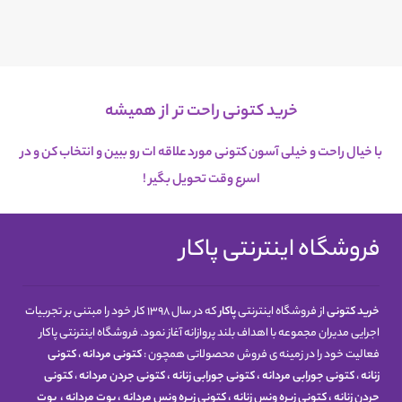
خرید کتونی راحت تر از همیشه
با خیال راحت و خیلی آسون کتونی مورد علاقه ات رو ببین و انتخاب کن و در
اسرع
وقت تحویل بگیر !
فروشگاه اینترنتی پاکار
خرید کتونی
از فروشگاه اینترنتی
پاکار
که در سال 1398 کار خود را مبتنی بر تجربیات
اجرایی مدیران مجموعه با اهداف بلند پروازانه آغاز نمود. فروشگاه اینترنتی پاکار
فعالیت خود را در زمینه ی فروش محصولاتی همچون :
کتونی مردانه
،
کتونی
زنانه
،
کتونی جورابی مردانه
،
کتونی جورابی زنانه
،
کتونی جردن مردانه
،
کتونی
جردن زنانه
،
کتونی زیره ونس زنانه
،
کتونی زیره ونس مردانه
،
بوت مردانه
،
بوت