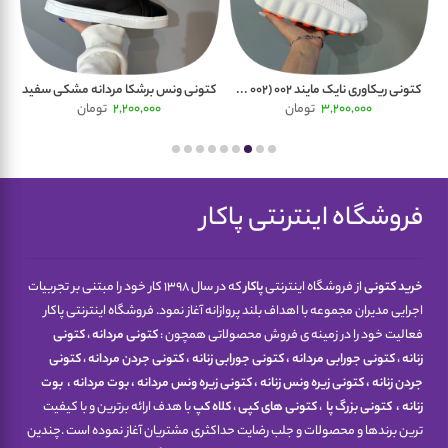
کتونی ریکاوری نایک مایند 002 (002 ...
کتونی ونس برشکا مردانه مشکی سفید
ک
3,200,000
تومان
2,200,000
تومان
فروشگاه اینترنتی پاکار
خرید کتونی
از فروشگاه اینترنتی
پاکار
که در سال 1398 کار خود را مبتنی بر تجربیات
اجرایی مدیران مجموعه با اهداف بلند پروازانه آغاز نمود. فروشگاه اینترنتی پاکار
فعالیت خود را در زمینه ی فروش محصولاتی همچون :
کتونی مردانه
،
کتونی
زنانه
،
کتونی جورابی مردانه
،
کتونی جورابی زنانه
،
کتونی جردن مردانه
،
کتونی
جردن زنانه
،
کتونی زیره ونس زنانه
،
کتونی زیره ونس مردانه
،
بوت مردانه
،
بوت
زنانه
،
کتونی
بزرگ پا
،
کتونی های کپی
،
کلاه کپ
با هدف ارائه برترین و با کیفیت
ترین برندها و محصولات و جلب رضایت حداکثری مشتریان آغاز نموده است .چندین