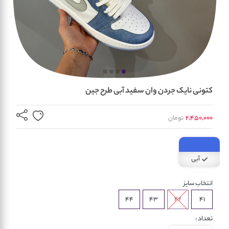
کتونی نایک جردن وان سفید آبی طرح جین
2,450,000
تومان
آبی
انتخاب سایز
44
43
42
41
تعداد :