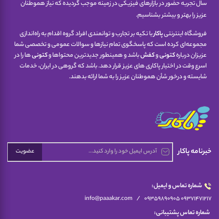
سال تجربه حضور در بازارهای فیزیکی در زمینه موجب گردیده که نیاز هموطنان
عزیز را بهتر و بیشتر بشناسیم.
فروشگاه اینترنتی
پاکار
با تکیه بر تجارب و توانمندی افراد گروه اقدام به راه‌اندازی
مجموعه‌ای کرده است که پاسخگوی تمام نیازها و سوالات عمومی و تخصصی شما
عزیزان درباره
کتونی
و
کفش
باشد و همینطور جدیدترین محتواها و
کتونی
ها را در
اسرع وقت در اختیار پاکاری های عزیز قرار دهد. باشد که گروهی در ایران، خدمات
شایسته و درخور شأن هموطنان عزیز را به شما ارائه بدهند.
خبرنامه پاکار
عضویت
شماره تماس و ایمیل:
/
info@paaakar.com
09359890905 09371471217
شماره تماس پشتیبانی: