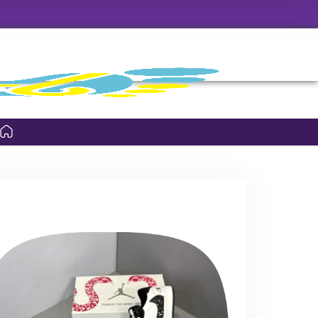
خرید کفش
کتونی مردانه
کفش نایک
کفش آدیداس
نایک ایر جردن
کتونی