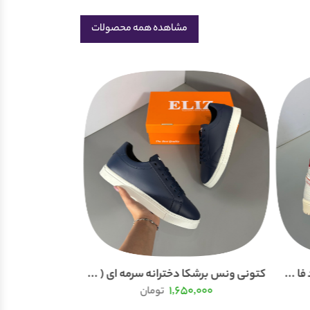
مشاهده همه محصولات
ا ...
کتونی ونس برشکا دخترانه سرمه ای ( ...
کتونی اسپرت بییر چانک
0,000
1,650,000
تومان