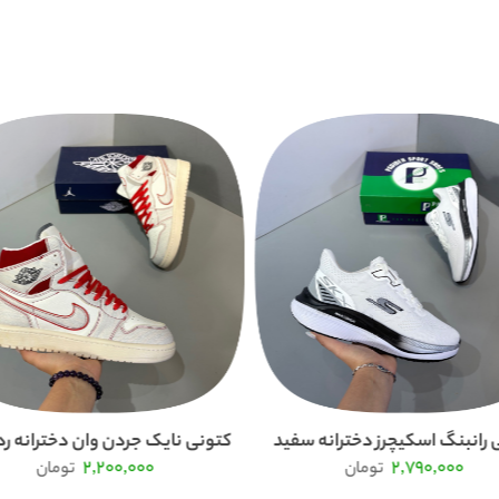
 رانبنگ اسکیچرز دخترانه سفید
کتونی نایک جردن وان دخترانه رد ف
2,200,000
2,790,000
تومان
تومان