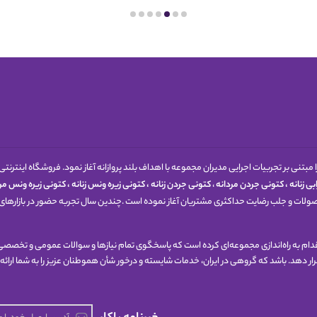
1398 کار خود را مبتنی بر تجربیات اجرایی مدیران مجموعه با اهداف بلند پروازانه آغاز نمود. فروشگاه
ی زنانه
،
کتونی جردن مردانه
،
کتونی جردن زنانه
،
کتونی زیره ونس زنانه
،
کتونی زیره ونس مرد
حصولات و جلب رضایت حداکثری مشتریان آغاز نموده است .چندین سال تجربه حضور در بازارهای 
 اقدام به راه‌اندازی مجموعه‌ای کرده است که پاسخگوی تمام نیازها و سوالات عمومی و تخصصی 
 قرار دهد. باشد که گروهی در ایران، خدمات شایسته و درخور شأن هموطنان عزیز را به شما ارائه