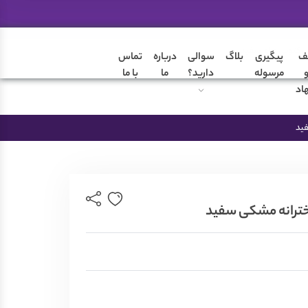
ن کتونی های سفید
ف
پیگیری
بلاگ
سوالی
درباره
تماس
مرسوله
دارید؟
ما
با ما
اد
فید
ضمانت تعویض محصول
ترانه مشکی سفید