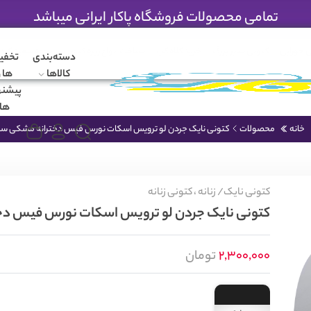
تمامی محصولات فروشگاه پاکار ایرانی میباشد
 جورابی
کتونی سایز بزرگ
خرید کلاه کپ
شناخت انواع زیره کتونی
نحوه سفید کرد
دسته‌بندی
تخفی
کالاها
ها و
پیشنه
ها
خانه
محصولات
کتونی نایک جردن لو ترویس اسکات نورس فیس دخترانه مشکی س
کتونی نایک/
زنانه ،
کتونی زنانه
کتونی نایک جردن لو ترویس اسکات نورس فیس دخ
2,300,000
تومان