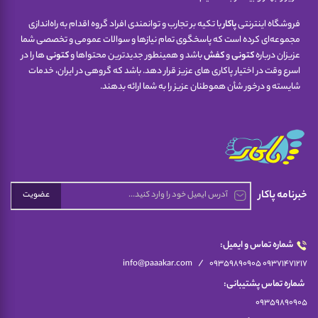
فروشگاه اینترنتی
پاکار
با تکیه بر تجارب و توانمندی افراد گروه اقدام به راه‌اندازی
مجموعه‌ای کرده است که پاسخگوی تمام نیازها و سوالات عمومی و تخصصی شما
عزیزان درباره
کتونی
و
کفش
باشد و همینطور جدیدترین محتواها و
کتونی
ها را در
اسرع وقت در اختیار پاکاری های عزیز قرار دهد. باشد که گروهی در ایران، خدمات
شایسته و درخور شأن هموطنان عزیز را به شما ارائه بدهند.
خبرنامه پاکار
عضویت
شماره تماس و ایمیل:
/
info@paaakar.com
09359890905 09371471217
شماره تماس پشتیبانی:
09359890905