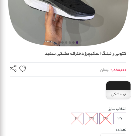
کتونی رانبنگ اسکیچرز دخترانه مشکی سفید
2,850,000
تومان
مشکی
سفید
انتخاب سایز
40
39
38
37
تعداد :