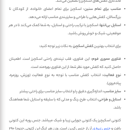
ماندگاری کفش‌های اسکچرز را تضمین می‌کند.
مناسب برای تمام سنین:
اسکچرز برای تمام اعضای خانواده، از کودکان تا
بزرگسالان، کفش‌هایی با طراحی و سایزبندی مناسب ارائه می‌دهد.
استایل بی‌انتها:
اسکچرز با ترکیب راحتی و استایل، به شما کمک می‌کند تا در هر
موقعیتی، شیک و خوش‌پوش باشید.
برای انتخاب بهترین
کفش اسکچرز
، به نکات زیر توجه کنید:
فناوری مموری فوم:
این فناوری، قلب تپنده‌ی راحتی اسکچرز است. اطمینان
حاصل کنید که کفش مورد نظر شما، از این فناوری بهره‌مند است.
نوع فعالیت:
انتخاب کفش مناسب با توجه به نوع فعالیت (ورزش، روزمره،
پیاده‌روی).
سایز مناسب:
اندازه‌گیری دقیق پا و انتخاب سایز مناسب برای راحتی بیشتر.
استایل و طراحی:
انتخاب طرح، رنگ و مدلی که با سلیقه و استایل شما هماهنگ
باشد.
کتونی اسکیچرز یک کتونی جورابی زیبا و شیک میباشد. جنس رویه این کتونی
بافت و
جنس زیره ی
آن از جنس کربن است. وزن هر لنگ این کتونی حدودا 290