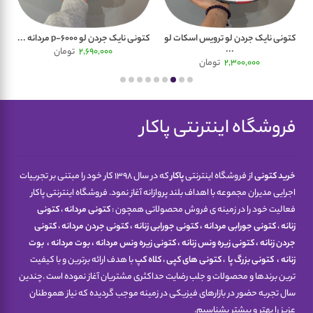
کتونی نایک جردن لو ترویس اسکات لو
کتونی نایک جردن لو p-6000 مردانه ...
کتونی
...
2,690,000
تومان
2,300,000
تومان
فروشگاه اینترنتی پاکار
خرید کتونی
از فروشگاه اینترنتی
پاکار
که در سال 1398 کار خود را مبتنی بر تجربیات
اجرایی مدیران مجموعه با اهداف بلند پروازانه آغاز نمود. فروشگاه اینترنتی پاکار
فعالیت خود را در زمینه ی فروش محصولاتی همچون :
کتونی مردانه
،
کتونی
زنانه
،
کتونی جورابی مردانه
،
کتونی جورابی زنانه
،
کتونی جردن مردانه
،
کتونی
جردن زنانه
،
کتونی زیره ونس زنانه
،
کتونی زیره ونس مردانه
،
بوت مردانه
،
بوت
زنانه
،
کتونی
بزرگ پا
،
کتونی های کپی
،
کلاه کپ
با هدف ارائه برترین و با کیفیت
ترین برندها و محصولات و جلب رضایت حداکثری مشتریان آغاز نموده است .چندین
سال تجربه حضور در بازارهای فیزیکی در زمینه موجب گردیده که نیاز هموطنان
عزیز را بهتر و بیشتر بشناسیم.