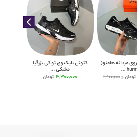
وی مردانه هامتو(
کتونی نایک وی تو کی بزرگپا
humtt 
مشکی ...
000
3,300,000
تومان
2,900,000
تومان