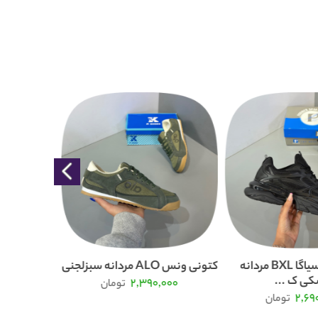
کتونی بالنسیاگا BXL مردانه
کتونی ونس ALO مردانه سبزلجنی
ی ک ...
2,390,000
تومان
000
2,69
تومان