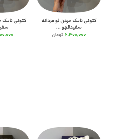
پوما سوئدی
کتونی نایک جردن لو مردانه
کتونی نایک ج
سفیدقهو ...
سفید
100,000
2,300,000
تومان
تومان