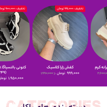
تخفیف : 991,000 تومان
تخفیف : 900,000 تومان
انه کرم
کفش زارا کلاسیک
(249)
999,000
2,600,
تومان
1,990,000
1,950,000
تومان