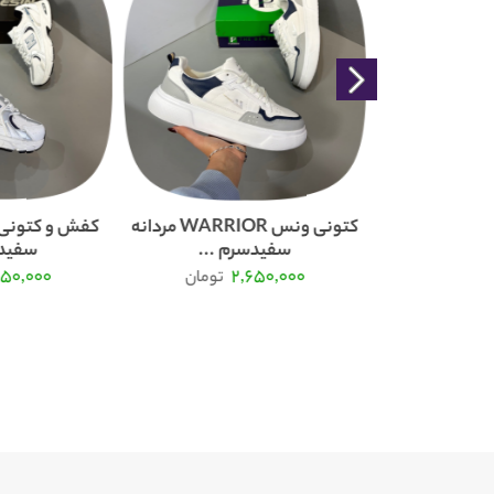
کتونی نیوبالانس 530 دخترانه
کتونی ونس WARRIOR مردانه
...
سفیدسرم ...
سفیدس
750,000
2,650,000
2
تومان
تومان