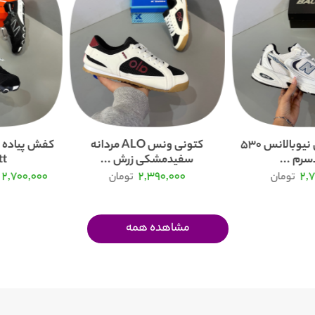
کفش و کتونی نیوبالانس 530
کتونی ونس ALO مردانه
کفش پیاده ر
رم ...
سفیدمشکی زرش ...
...
2,700,000
2,390,000
2,
تومان
تومان
مشاهده همه