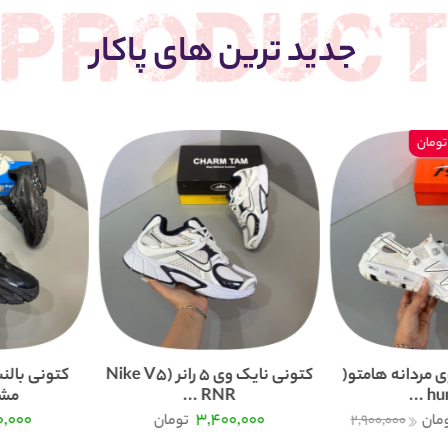
جدید ترین های پاکار
 مردانه هامتو(
کتونی نایک وی 5 رانر (Nike V5
humt
RNR ...
مشک
0,000
3,400,000
مان
2,900,000
تومان