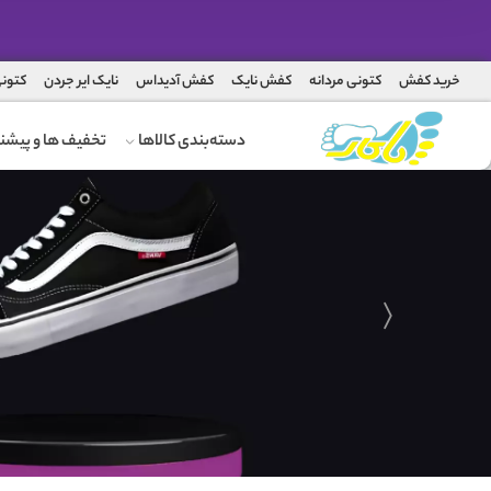
خرید کفش
کتونی مردانه
کفش نایک
کفش آدیداس
نایک ایر جردن
کتونی
دسته‌بندی کالاها
تخفیف ها و پیشنه