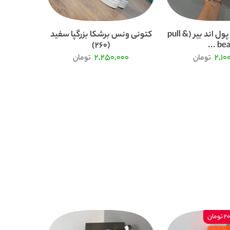
کتونی ونس پول اند بیر (pull &
کتونی ونس برشکا بزرگپا سفید
(260)
bea ..
000
2,250,000
2,10
تومان
تومان