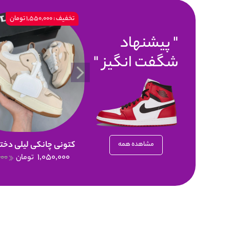
تخفیف : 1,550,000 تومان
پیشنهاد
شگفت انگیز
کتونی چانکی لیلی دختر
مشاهده همه
1,050,000
تومان
000