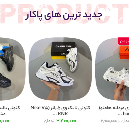
جدید ترین های پاکار
 مردانه هامتو(
کتونی نایک وی 5 رانر (Nike V5
humt
RNR ...
مشک
0,000
3,400,000
مان
2,900,000
تومان