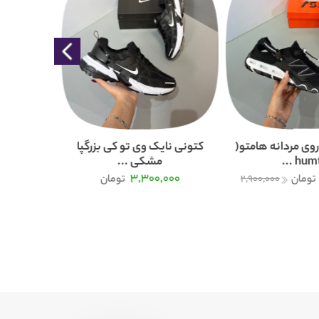
وی مردانه هامتو(
کتونی نایک وی تو کی بزرگپا
humtt 
مشکی ...
000
3,300,000
تومان
2,900,000
تومان