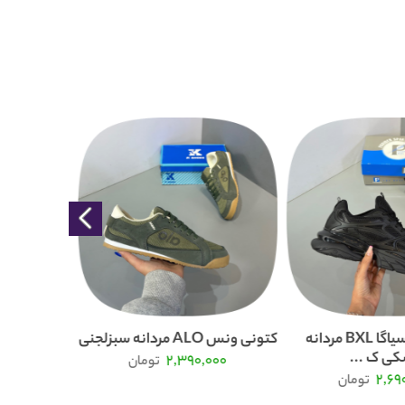
کتونی بالنسیاگا BXL مردانه
کتونی ونس ALO مردانه سبزلجنی
ی ک ...
2,390,000
تومان
000
2,69
تومان