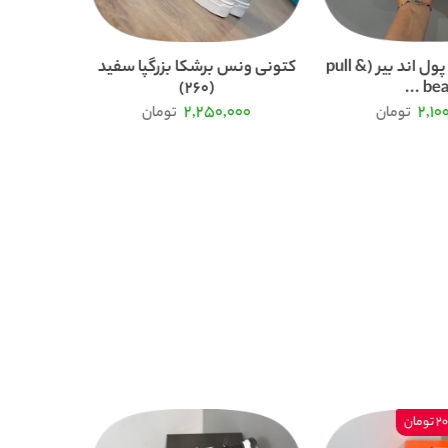
کتونی ونس پول اند بیر (pull &
کتونی ونس برشکا بزرگپا سفید
(260)
bea ..
000
2,250,000
2,10
تومان
تومان