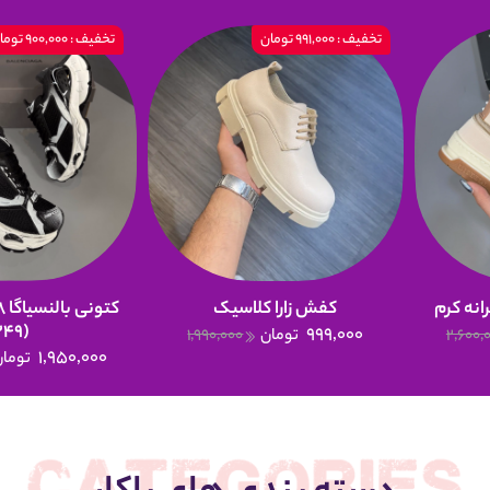
تخفیف : 991,000 تومان
تخفیف : 900,000 تومان
انه کرم
کفش زارا کلاسیک
(249)
999,000
2,600,
تومان
1,990,000
1,950,000
تومان