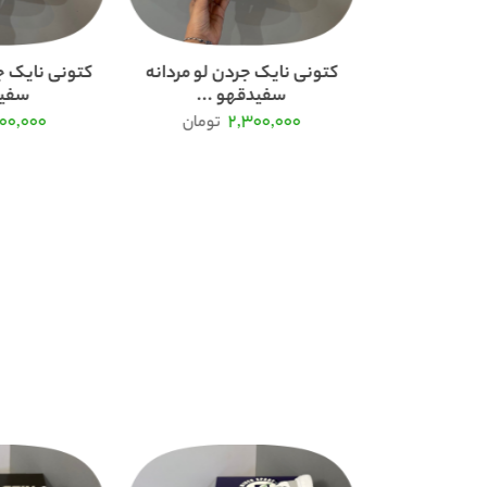
پوما سوئدی
کتونی نایک جردن لو مردانه
کتونی نایک ج
سفیدقهو ...
سفید
100,000
2,300,000
تومان
تومان