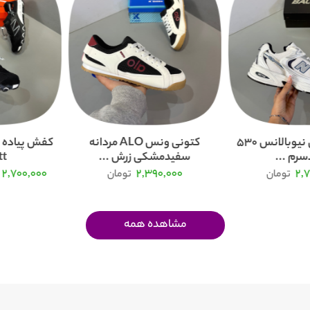
کفش و کتونی نیوبالانس 530
کتونی ونس ALO مردانه
کفش پیاده ر
رم ...
سفیدمشکی زرش ...
...
2,700,000
2,390,000
2,
تومان
تومان
مشاهده همه