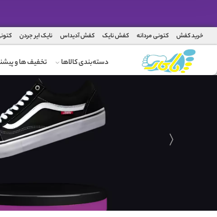
خرید کفش
کتونی مردانه
کفش نایک
کفش آدیداس
نایک ایر جردن
کتونی
دسته‌بندی کالاها
تخفیف ها و پیشنه