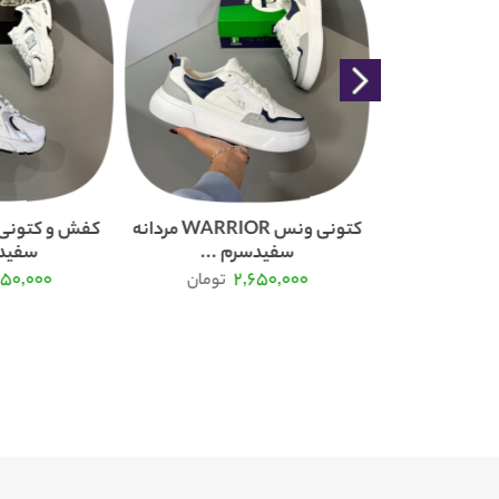
کتونی نیوبالانس 530 دخترانه
کتونی ونس WARRIOR مردانه
...
سفیدسرم ...
سفیدس
750,000
2,650,000
2
تومان
تومان