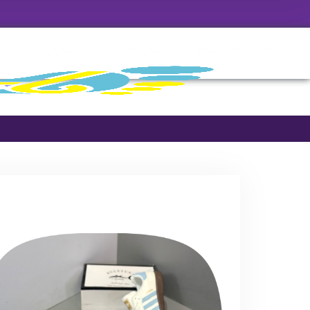
خرید کفش
کتونی مردانه
کفش نایک
کفش آدیداس
نایک ایر جردن
کتونی