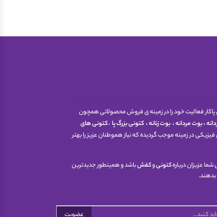
 اینترنتی پاکار فعالیت خود را در زمینه ی فروش محصولاتی همچون
انه
،
بوت مردانه
،
بوت زنانه
،
کتونی
بزرگ پا
،
کتونی های
فیزیکی در زمینه موجب گردیده که نیاز هموطنان عزیز را بهتر
شما عزیزان درباره
کتونی
و
کفش
باشد و همینطور جدیدترین
 بدهند.
عضویت