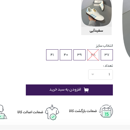
سفیدآبی
انتخاب سایز
41
40
39
38
37
تعداد :
1
افزودن به سبد خرید
ضمانت بازگشت کالا
ضمانت اصالت کالا