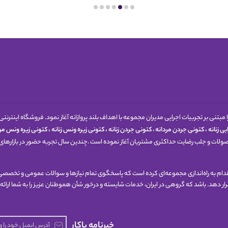
1398 کار خود را مبتنی بر تجربیات اجرایی مدیران مجموعه با اهداف بلند پروازانه آغاز نمود. فروشگاه
ی زنانه
،
کتونی جردن مردانه
،
کتونی جردن زنانه
،
کتونی زیره ونس زنانه
،
کتونی زیره ونس مرد
حصولات و جلب رضایت حداکثری مشتریان آغاز نموده است .چندین سال تجربه حضور در بازارهای 
 اقدام به راه‌اندازی مجموعه‌ای کرده است که پاسخگوی تمام نیازها و سوالات عمومی و تخصصی 
 قرار دهد. باشد که گروهی در ایران، خدمات شایسته و درخور شأن هموطنان عزیز را به شما ارائه
خبرنامه پاکار