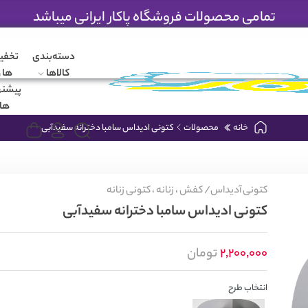
تمامی محصولات فروشگاه پاکار ایرانی میباشد
 جورابی
کتونی سایز بزرگ
خرید کلاه کپ
شناخت انواع زیره کتونی
نحوه سفید کرد
دسته‌بندی
تخفی
کالاها
ها و
پیشنه
ها
خانه
محصولات
کتونی ادیداس سامبا دخترانه سفیدآبی
کتونی آدیداس/
کفش ،
زنانه ،
کتونی زنانه
کتونی ادیداس سامبا دخترانه سفیدآبی
2,200,000
تومان
انتخاب طرح