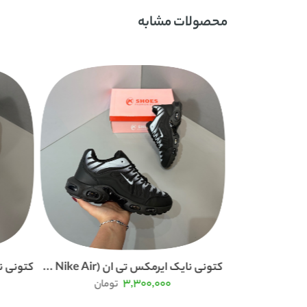
محصولات مشابه
عی زنانه
کتونی نایک ایرمکس تی ان (Nike Air ...
کتونی ن
3,300,000
مان
تومان