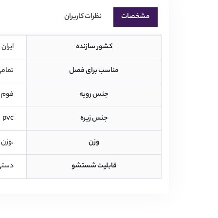
مشخصات
نظرات کاربران
کشور سازنده
 ایران 
مناسب برای فصل
 تمامی فصول  
جنس رویه
 فوم 
جنس زیره
 pvc 
وزن
 .وزن هر لنگ 240 گرم است. 
قابلیت شستشو
 دستی 